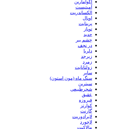
آکوامارین
آمیتیست
الکساندریت
اوپال
پرینایت
توپاز
حدید
چشم ببر
در نجف
دلربا
زبرجد
زمرد
زولتانایت
سایر
سنگ ماه (مون استون)
سیترین
شجرطبیعی
عقیق
فیروزه
کوارتز
گارنت
لابرادوریت
لاجورد
مالاکیت