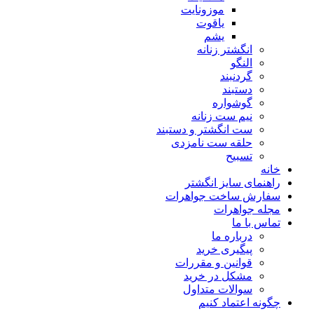
موزونایت
یاقوت
یشم
انگشتر زنانه
النگو
گردنبند
دستبند
گوشواره
نیم ست زنانه
ست انگشتر و دستبند
حلقه ست نامزدی
تسبیح
خانه
راهنمای سایز انگشتر
سفارش ساخت جواهرات
مجله جواهرات
تماس با ما
درباره ما
پیگیری خرید
قوانین و مقررات
مشکل در خرید
سوالات متداول
چگونه اعتماد کنیم