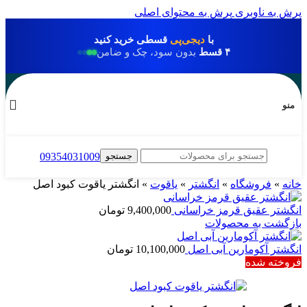
پرش به ناوبری
پرش به محتوای اصلی
با
دیجی‌پی
قسطی خرید کنید
۴ قسط
بدون سود، چک و ضامن
منو
جستجو
09354031009
خانه
»
فروشگاه
»
انگشتر
»
یاقوت
»
انگشتر یاقوت کبود اصل
انگشتر عقیق قرمز خراسانی
9,400,000
تومان
بازگشت به محصولات
انگشتر آکومارین آبی اصل
10,100,000
تومان
فروخته شده