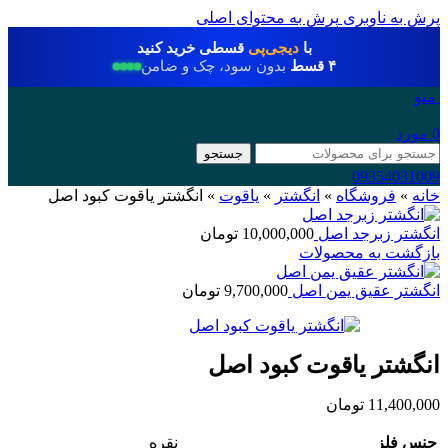
پرش به ناوبری
پرش به محتوای اصلی
با
دیجی‌پی
قسطی خرید کنید
۴ قسط
بدون سود، چک و ضامن
منو
0
مورد
جستجو
09354031009
خانه
»
فروشگاه
»
انگشتر
»
یاقوت
»
انگشتر یاقوت کبود اصل
انگشتر زبرجد اصل
10,000,000
تومان
بازگشت به محصولات
انگشتر عقیق یمن اصل
9,700,000
تومان
انگشتر یاقوت کبود اصل
11,400,000
تومان
جنس فلز
نقره