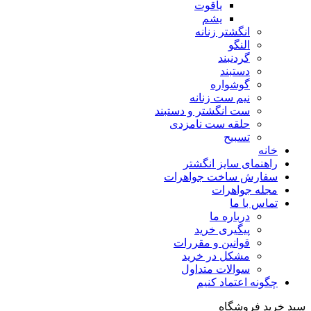
یاقوت
یشم
انگشتر زنانه
النگو
گردنبند
دستبند
گوشواره
نیم ست زنانه
ست انگشتر و دستبند
حلقه ست نامزدی
تسبیح
خانه
راهنمای سایز انگشتر
سفارش ساخت جواهرات
مجله جواهرات
تماس با ما
درباره ما
پیگیری خرید
قوانین و مقررات
مشکل در خرید
سوالات متداول
چگونه اعتماد کنیم
سبد خرید فروشگاه