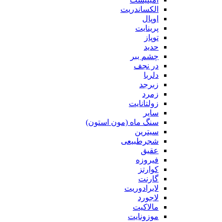
الکساندریت
اوپال
پرینایت
توپاز
حدید
چشم ببر
در نجف
دلربا
زبرجد
زمرد
زولتانایت
سایر
سنگ ماه (مون استون)
سیترین
شجرطبیعی
عقیق
فیروزه
کوارتز
گارنت
لابرادوریت
لاجورد
مالاکیت
موزونایت