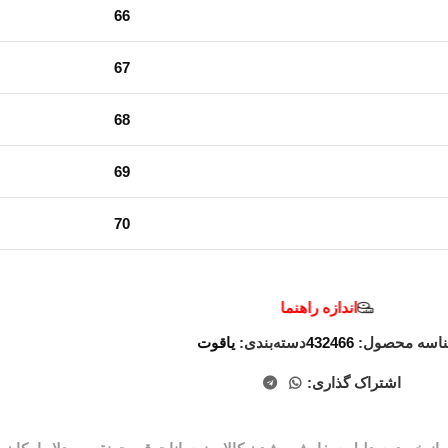
66
67
68
69
70
اندازه راهنما
اسه محصول:
432466
دسته‌بندی:
یاقوت
اشتراک گذاری: