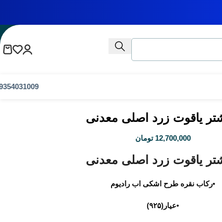
9354031009
تر یاقوت زرد اصلی معدنی
12,700,000
تومان
تر یاقوت زرد اصلی معدنی
•رکاب نقره طرح اشکی اب رادیوم
•عیار(۹۲۵)