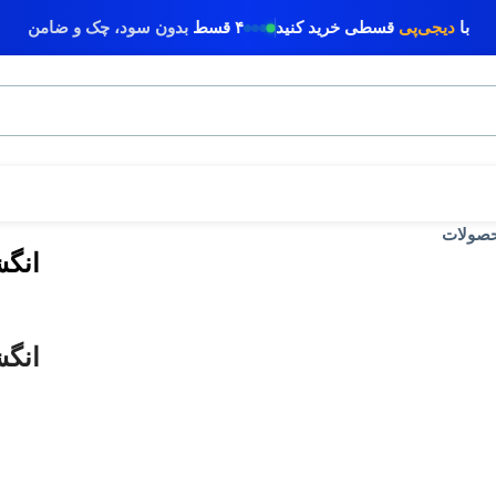
با
دیجی‌پی
قسطی خرید کنید
۴ قسط
بدون سود، چک و ضامن
حصولات
انگش
انگش