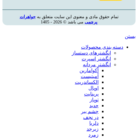
تمام حقوق مادی و معنوی این سایت متعلق به
جواهرات
پرچمی
می باشد © 2026 - 1405
بستن
دسته بندی محصولات
انگشترهای دستساز
انگشتر اسپرت
انگشتر مردانه
آکوامارین
آمیتیست
الکساندریت
اوپال
پرینایت
توپاز
حدید
چشم ببر
در نجف
دلربا
زبرجد
زمرد