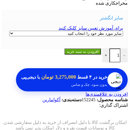
مخراجکاری شده
سایز انگشتر
برای آموزش تعیین سایز کلیک کنید
انگشتر آکومارین اصلی عدد
افزودن به سبد خرید
+
-
3,275,000 تومان
خرید در
۴ قسط
با دیجی‌پی
بدون سود، چک و ضامن
افزودن به علاقمندی‌ها
شناسه محصول:
152245
دسته‌بندی:
آکوامارین
اشتراک گذاری: