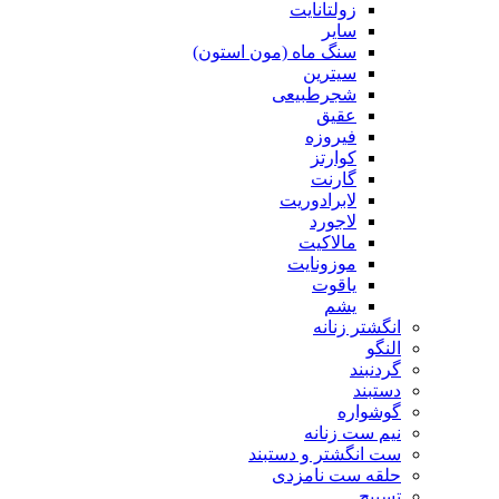
زولتانایت
سایر
سنگ ماه (مون استون)
سیترین
شجرطبیعی
عقیق
فیروزه
کوارتز
گارنت
لابرادوریت
لاجورد
مالاکیت
موزونایت
یاقوت
یشم
انگشتر زنانه
النگو
گردنبند
دستبند
گوشواره
نیم ست زنانه
ست انگشتر و دستبند
حلقه ست نامزدی
تسبیح