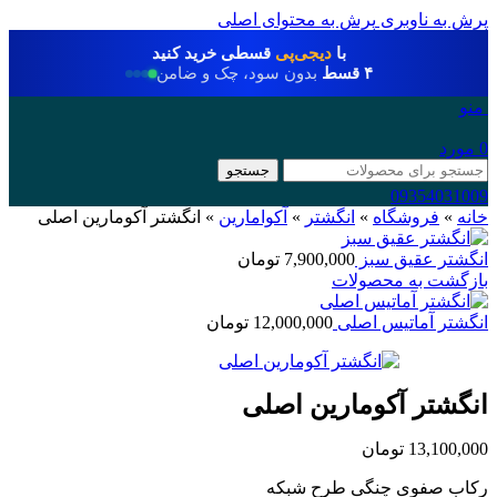
پرش به ناوبری
پرش به محتوای اصلی
با
دیجی‌پی
قسطی خرید کنید
۴ قسط
بدون سود، چک و ضامن
منو
0
مورد
جستجو
09354031009
خانه
»
فروشگاه
»
انگشتر
»
آکوامارین
»
انگشتر آکومارین اصلی
انگشتر عقیق سبز
7,900,000
تومان
بازگشت به محصولات
انگشتر آماتیس اصلی
12,000,000
تومان
انگشتر آکومارین اصلی
13,100,000
تومان
رکاب صفوی چنگی طرح شبکه