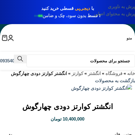
پرش به ناوبری
با
دیجی‌پی
قسطی خرید کنید
پرش به محتوای اصلی
۴ قسط
بدون سود، چک و ضامن
منو
09354031009
خانه
»
فروشگاه
»
انگشتر
»
کوارتز
»
انگشتر کوارتز دودی چهارگوش
بازگشت به محصولات
انگشتر کوارتز دودی چهارگوش
10,400,000
تومان
جنس فلز