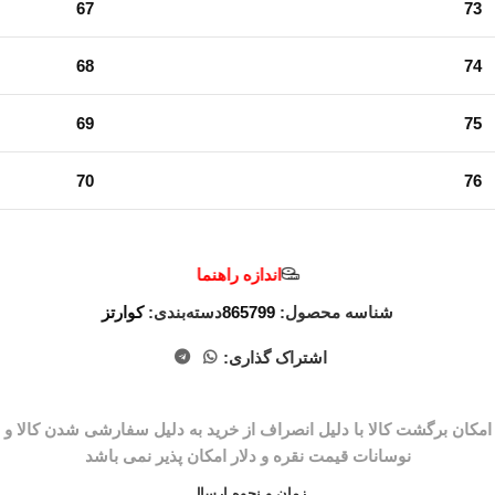
67
73
68
74
69
75
70
76
اندازه راهنما
شناسه محصول:
865799
دسته‌بندی:
کوارتز
اشتراک گذاری:
زمان و نحوه ارسال