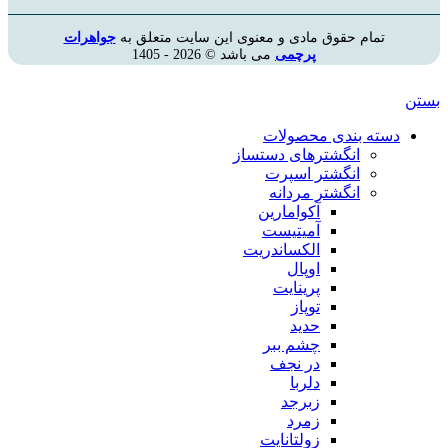
تمام حقوق مادی و معنوی این سایت متعلق به
جواهرات
پرچمی
می باشد © 2026 - 1405
بستن
دسته بندی محصولات
انگشترهای دستساز
انگشتر اسپرت
انگشتر مردانه
آکوامارین
آمیتیست
الکساندریت
اوپال
پرینایت
توپاز
حدید
چشم ببر
در نجف
دلربا
زبرجد
زمرد
زولتانایت