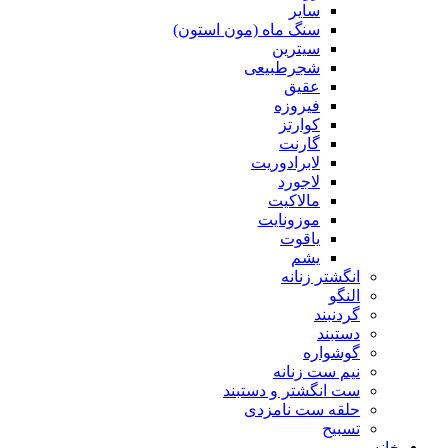
سایر
سنگ ماه (مون استون)
سیترین
شجرطبیعی
عقیق
فیروزه
کوارتز
گارنت
لابرادوریت
لاجورد
مالاکیت
موزونایت
یاقوت
یشم
انگشتر زنانه
النگو
گردنبند
دستبند
گوشواره
نیم ست زنانه
ست انگشتر و دستبند
حلقه ست نامزدی
تسبیح
خانه