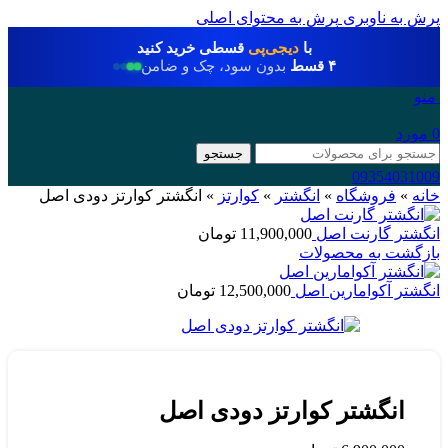
پرش به ناوبری
پرش به محتوای اصلی
با
دیجی‌پی
قسطی خرید کنید
۴ قسط
بدون سود، چک و ضامن
منو
0
مورد
جستجو
09354031009
خانه
»
فروشگاه
»
انگشتر
»
کوارتز
»
انگشتر کوارتز دودی اصل
انگشتر گارنت اصل
11,900,000
تومان
بازگشت به محصولات
انگشتر آکوامارین اصل
12,500,000
تومان
انگشتر کوارتز دودی اصل