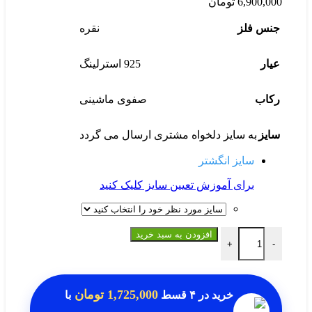
6,900,000
تومان
جنس فلز
نقره
عیار
925 استرلینگ
رکاب
صفوی ماشینی
سایز
به سایز دلخواه مشتری ارسال می گردد
سایز انگشتر
برای آموزش تعیین سایز کلیک کنید
انگشتر کوارتز دودی اصل عدد
افزودن به سبد خرید
+
-
1,725,000 تومان
خرید در
۴ قسط
با