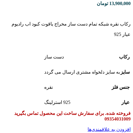
13,900,00
تومان
کاب نقره شبکه تمام دست ساز مخراج یاقوت کبود اب رادیوم
یار 925
کاب
دست ساز
ایز
به سایز دلخواه مشتری ارسال می گردد
نس فلز
نقره
یار
925 استرلینگ
روخته شده. برای سفارش ساخت این محصول تماس بگیرید
0935403100
فزودن به علاقمندی‌ها