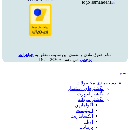
تمام حقوق مادی و معنوی این سایت متعلق به
جواهرات
پرچمی
می باشد © 2026 - 1405
ستن
دسته بندی محصولات
انگشترهای دستساز
انگشتر اسپرت
انگشتر مردانه
آکوامارین
آمیتیست
الکساندریت
اوپال
پرینایت