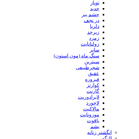
توپاز
حدید
چشم ببر
در نجف
دلربا
زبرجد
زمرد
زولتانایت
سایر
سنگ ماه (مون استون)
سیترین
شجرطبیعی
عقیق
فیروزه
کوارتز
گارنت
لابرادوریت
لاجورد
مالاکیت
موزونایت
یاقوت
یشم
انگشتر زنانه
النگو