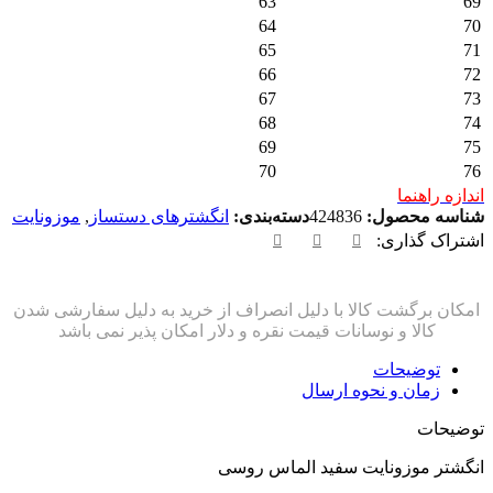
63
6
64
7
65
7
66
7
67
7
68
7
69
7
70
7
ندازه راهنما
ناسه محصول:
424836
دسته‌بندی:
انگشترهای دستساز
,
موزونایت
شتراک گذاری:
توضیحات
زمان و نحوه ارسال
وضیحات
نگشتر موزونایت سفید الماس روسی