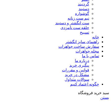
گردنبند
دستبند
گوشواره
نیم ست زنانه
ست انگشتر و دستبند
حلقه ست نامزدی
تسبیح
خانه
راهنمای سایز انگشتر
سفارش ساخت جواهرات
مجله جواهرات
تماس با ما
درباره ما
پیگیری خرید
قوانین و مقررات
مشکل در خرید
سوالات متداول
چگونه اعتماد کنیم
بد خرید فروشگاه
ستن