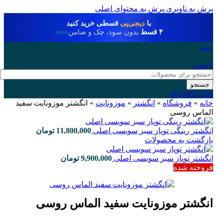
رش به ناوبری
پرش به محتوای اصلی
با
دیجی‌پی
قسطی خرید کنید
۴ قسط
بدون سود، چک و ضامن
منو
مورد
جستجو
0935403100
انه
»
فروشگاه
»
انگشتر
»
موزونایت
»
انگشتر موزونایت سفید
لماس روسی
نگشتر رینگی توپاز سبز سویسی اصلی
11,800,000
تومان
ازگشت به محصولات
نگشتر توپاز سبز سویسی اصلی
9,900,000
تومان
روخته شده
نگشتر موزونایت سفید الماس روسی