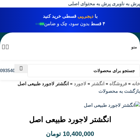
پرش به ناوبری
پرش به محتوای اصلی
با
دیجی‌پی
قسطی خرید کنید
۴ قسط
بدون سود، چک و ضامن
منو
09354031009
خانه
»
فروشگاه
»
انگشتر
»
لاجورد
»
انگشتر لاجورد طبیعی اصل
بازگشت به محصولات
انگشتر لاجورد طبیعی اصل
10,400,000
تومان