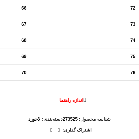
66
72
67
73
68
74
69
75
70
76
اندازه راهنما
شناسه محصول:
273525
دسته‌بندی:
لاجورد
اشتراک گذاری: