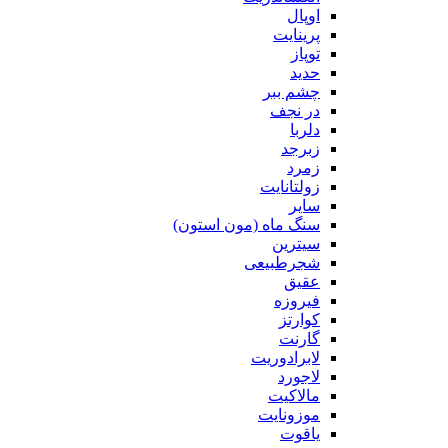
اوپال
پرینایت
توپاز
حدید
چشم ببر
در نجف
دلربا
زبرجد
زمرد
زولتانایت
سایر
سنگ ماه (مون استون)
سیترین
شجرطبیعی
عقیق
فیروزه
کوارتز
گارنت
لابرادوریت
لاجورد
مالاکیت
موزونایت
یاقوت