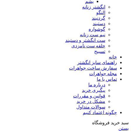
یشم
انگشتر زنانه
النگو
گردنبند
دستبند
گوشواره
نیم ست زنانه
ست انگشتر و دستبند
حلقه ست نامزدی
تسبیح
خانه
راهنمای سایز انگشتر
سفارش ساخت جواهرات
مجله جواهرات
تماس با ما
درباره ما
پیگیری خرید
قوانین و مقررات
مشکل در خرید
سوالات متداول
چگونه اعتماد کنیم
سبد خرید فروشگاه
بستن