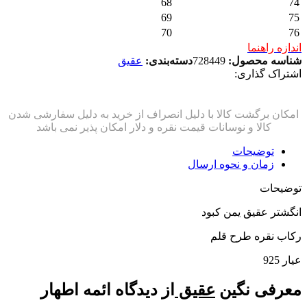
68
74
69
75
70
76
اندازه راهنما
شناسه محصول:
728449
دسته‌بندی:
عقیق
اشتراک گذاری:
توضیحات
زمان و نحوه ارسال
توضیحات
انگشتر عقیق یمن کبود
رکاب نقره طرح قلم
عیار 925
معرفی نگین
عقیق
از دیدگاه ائمه اطهار