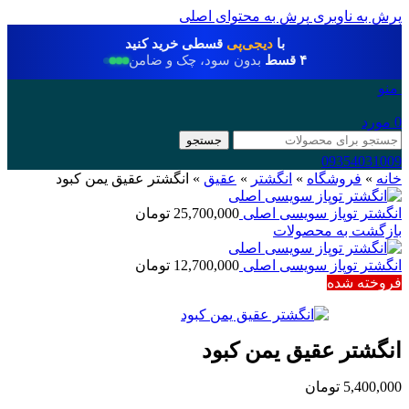
پرش به ناوبری
پرش به محتوای اصلی
با
دیجی‌پی
قسطی خرید کنید
۴ قسط
بدون سود، چک و ضامن
منو
0
مورد
جستجو
09354031009
خانه
»
فروشگاه
»
انگشتر
»
عقیق
»
انگشتر عقیق یمن کبود
انگشتر توپاز سویسی اصلی
25,700,000
تومان
بازگشت به محصولات
انگشتر توپاز سویسی اصلی
12,700,000
تومان
فروخته شده
انگشتر عقیق یمن کبود
5,400,000
تومان