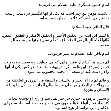
امام حسن عسگری علیه السلام می فرمایند:
علامت مومن پنج چیز است که یکی از آنها انگشتر در دست راست
داشتن می باشد که علامت ایمان شمرده است.
قال الباقر علیه السلام:
یا بَشیر اَینَ اَنتَ عن العقیق الاَحمر و العقیق الأصفَر و العقیق ِالابیض.
فَانّها ثَلاثَه الجِبال فِی الجَنَّه. فَمَن تَحتُم بَشیءِ منها من شیعه آل
محمد.
امام باقر علیه السلام به بشر فرمودند:
ای بشیر هر کدام از
عقیق
هایی که می خواهید چه سفید چه زرد چه
قرمز (سرخ). این ها سه کوه در بهشت هستند، هر کس یکی از آنها
را در دست کند از شیعه آل محمد محسوب می شود.
و قالم لم یرا الا الخَیر و الحُسنی و السِعهُ فی الرزق و السّلامَهَ من
جمیعِ الانواعِ البلاء و هو امان من سُلطان الجائر و مِن کُل ما یَخافَهُ
الانسان و یَحذِرَهُ.
و سپس فرمودند، چیزی جز خیر نمی بیند و رزق او توسعه پیدا می
کند و از تمام انواع بلاها مصون می ماند و محفوظ است از ستمهای
حکام و نمی هراسد از هیچ انسانی.