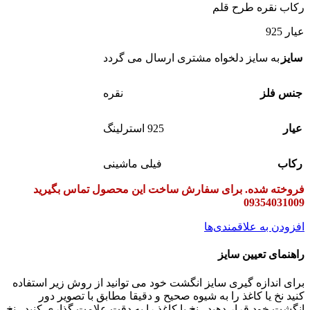
رکاب نقره طرح قلم
عیار 925
سایز
به سایز دلخواه مشتری ارسال می گردد
جنس فلز
نقره
عیار
925 استرلینگ
رکاب
فیلی ماشینی
فروخته شده. برای سفارش ساخت این محصول تماس بگیرید
09354031009
افزودن به علاقمندی‌ها
راهنمای تعیین سایز
برای اندازه گیری سایز انگشت خود می توانید از روش زیر استفاده
کنید نخ یا کاغذ را به شیوه صحیح و دقیقا مطابق با تصویر دور
انگشت خود قرار دهید.
نخ یا کاغذ را به دقت علامت گذاری کنید.
نخ