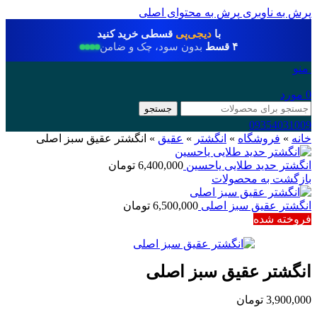
پرش به ناوبری
پرش به محتوای اصلی
با
دیجی‌پی
قسطی خرید کنید
۴ قسط
بدون سود، چک و ضامن
منو
0
مورد
جستجو
09354031009
خانه
»
فروشگاه
»
انگشتر
»
عقیق
»
انگشتر عقیق سبز اصلی
انگشتر حدید طلایی یاحسین
6,400,000
تومان
بازگشت به محصولات
انگشتر عقیق سبز اصلی
6,500,000
تومان
فروخته شده
انگشتر عقیق سبز اصلی
3,900,000
تومان