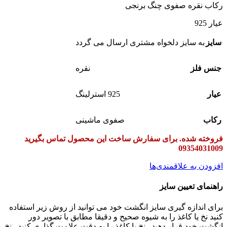
رکاب نقره صفوی چنگ برنجی
عیار 925
سایز
به سایز دلخواه مشتری ارسال می گردد
جنس فلز
نقره
عیار
925 استرلینگ
رکاب
صفوی ماشینی
فروخته شده. برای سفارش ساخت این محصول تماس بگیرید
09354031009
افزودن به علاقمندی‌ها
راهنمای تعیین سایز
برای اندازه گیری سایز انگشت خود می توانید از روش زیر استفاده
کنید نخ یا کاغذ را به شیوه صحیح و دقیقا مطابق با تصویر دور
انگشت خود قرار دهید.
نخ یا کاغذ را به دقت علامت گذاری کنید.
نخ