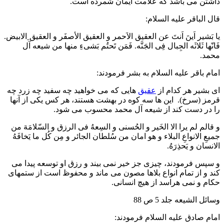
داشتن می باشد که علامت ایمان شمرده است.
قال الباقر علیه السلام:
یا بَشیر اَینَ اَنتَ عن العقیق الاَحمر و العقیق الأصفَر و العقیق ِالابیض.
فَانّها ثَلاثَه الجِبال فِی الجَنَّه. فَمَن تَحتُم بَشیءِ منها من شیعه آل
محمد.
امام باقر علیه السلام به بشر فرمودند:
ای بشیر هر کدام از
عقیق
هایی که می خواهید چه سفید چه زرد چه
قرمز (سرخ). این ها سه کوه در بهشت هستند، هر کس یکی از آنها
را در دست کند از شیعه آل محمد محسوب می شود.
و قالم لم یرا الا الخَیر و الحُسنی و السِعهُ فی الرزق و السّلامَهَ من
جمیعِ الانواعِ البلاء و هو امان من سُلطان الجائر و مِن کُل ما یَخافَهُ
الانسان و یَحذِرَهُ.
و سپس فرمودند، چیزی جز خیر نمی بیند و رزق او توسعه پیدا می
کند و از تمام انواع بلاها مصون می ماند و محفوظ است از ستمهای
حکام و نمی هراسد از هیچ انسانی.
وسائل الشیعه جلد 5 ص 88
امام صادق علیه السلام فرمودند: