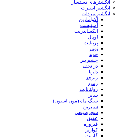
انگشترهای دستساز
انگشتر اسپرت
انگشتر مردانه
آکوامارین
آمیتیست
الکساندریت
اوپال
پرینایت
توپاز
حدید
چشم ببر
در نجف
دلربا
زبرجد
زمرد
زولتانایت
سایر
سنگ ماه (مون استون)
سیترین
شجرطبیعی
عقیق
فیروزه
کوارتز
گارنت