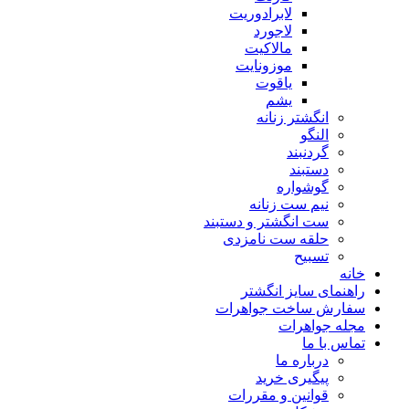
لابرادوریت
لاجورد
مالاکیت
موزونایت
یاقوت
یشم
انگشتر زنانه
النگو
گردنبند
دستبند
گوشواره
نیم ست زنانه
ست انگشتر و دستبند
حلقه ست نامزدی
تسبیح
خانه
راهنمای سایز انگشتر
سفارش ساخت جواهرات
مجله جواهرات
تماس با ما
درباره ما
پیگیری خرید
قوانین و مقررات