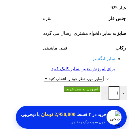
عیار 925
جنس فلز
نقره
سایز
به سایز دلخواه مشتری ارسال می گردد
رکاب
فیلی ماشینی
سایز انگشتر
برای آموزش تعیین سایز کلیک کنید
انگشتر زبرجد اصل عدد
افزودن به سبد خرید
+
-
2,950,000 تومان
خرید در
۴ قسط
با دیجی‌پی
بدون سود، چک و ضامن