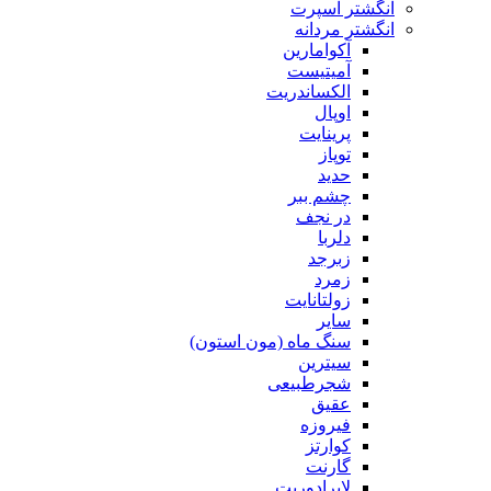
انگشتر اسپرت
انگشتر مردانه
آکوامارین
آمیتیست
الکساندریت
اوپال
پرینایت
توپاز
حدید
چشم ببر
در نجف
دلربا
زبرجد
زمرد
زولتانایت
سایر
سنگ ماه (مون استون)
سیترین
شجرطبیعی
عقیق
فیروزه
کوارتز
گارنت
لابرادوریت