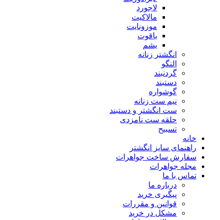
لاجورد
مالاکیت
موزونایت
یاقوت
یشم
انگشتر زنانه
النگو
گردنبند
دستبند
گوشواره
نیم ست زنانه
ست انگشتر و دستبند
حلقه ست نامزدی
تسبیح
خانه
راهنمای سایز انگشتر
سفارش ساخت جواهرات
مجله جواهرات
تماس با ما
درباره ما
پیگیری خرید
قوانین و مقررات
مشکل در خرید