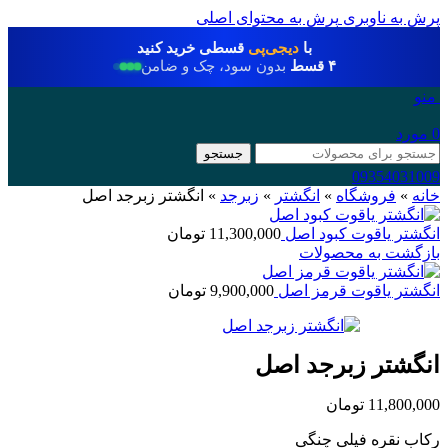
پرش به ناوبری
پرش به محتوای اصلی
با
دیجی‌پی
قسطی خرید کنید
۴ قسط
بدون سود، چک و ضامن
منو
0
مورد
جستجو
09354031009
خانه
»
فروشگاه
»
انگشتر
»
زبرجد
»
انگشتر زبرجد اصل
انگشتر یاقوت کبود اصل
11,300,000
تومان
بازگشت به محصولات
انگشتر یاقوت قرمز اصل
9,900,000
تومان
انگشتر زبرجد اصل
11,800,000
تومان
رکاب نقره فیلی چنگی