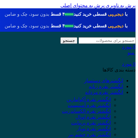
پرش به ناوبری
پرش به محتوای اصلی
با
دیجی‌پی
قسطی خرید کنید
۴ قسط
بدون سود، چک و ضامن
با
دیجی‌پی
قسطی خرید کنید
۴ قسط
بدون سود، چک و ضامن
جستجو
0
مورد
منو
0
مورد
دسته بندی کالاها
انگشترهای دستساز
انگشتر نقره زنانه
انگشتر نقره مردانه
انگشتر نقره آکوامارین
انگشتر نقره آمیتیست
انگشتر نقره الکساندریت
انگشتر نقره اوپال
انگشتر نقره پرینایت
انگشتر نقره توپاز
انگشتر نقره چشم ببر