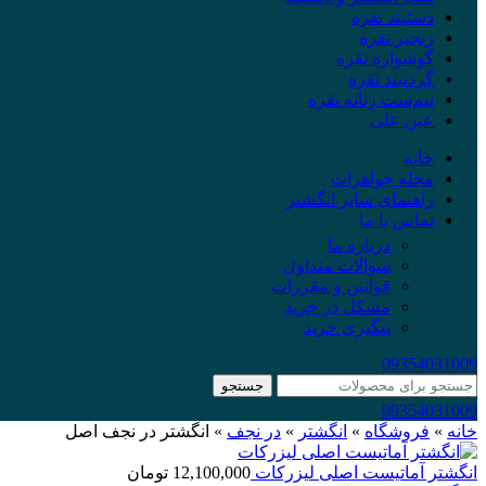
دستبند نقره
زنجیر نقره
گوشواره نقره
گردنبند نقره
نیم‌ست زنانه نقره
عین علی
خانه
مجله جواهرات
راهنمای سایز انگشتر
تماس با ما
درباره ما
سوالات متداول
قوانین و مقررات
مشکل در خرید
پیگیری خرید
09354031009
جستجو
09354031009
خانه
»
فروشگاه
»
انگشتر
»
در نجف
»
انگشتر در نجف اصل
انگشتر آماتیست اصلی لیزرکات
12,100,000
تومان