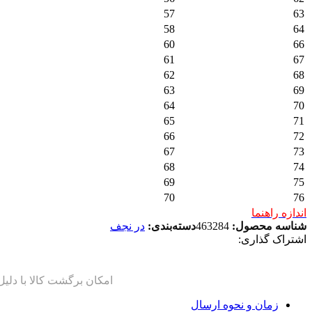
57
63
58
64
60
66
61
67
62
68
63
69
64
70
65
71
66
72
67
73
68
74
69
75
70
76
اندازه راهنما
شناسه محصول:
463284
دسته‌بندی:
در نجف
اشتراک گذاری:
زمان و نحوه ارسال