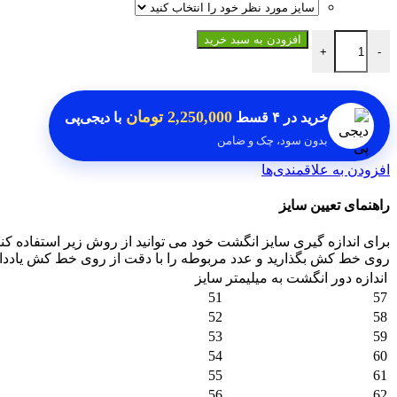
انگشتر در نجف اصل عدد
افزودن به سبد خرید
+
-
2,250,000 تومان
خرید در
۴ قسط
با دیجی‌پی
بدون سود، چک و ضامن
افزودن به علاقمندی‌ها
راهنمای تعیین سایز
برای اندازه گیری سایز انگشت خود می توانید از روش زیر استفاده کنی
روی خط کش بگذارید و عدد مربوطه را با دقت از روی خط کش یادداشت 
اندازه دور انگشت به میلیمتر
سایز
51
57
52
58
53
59
54
60
55
61
56
62