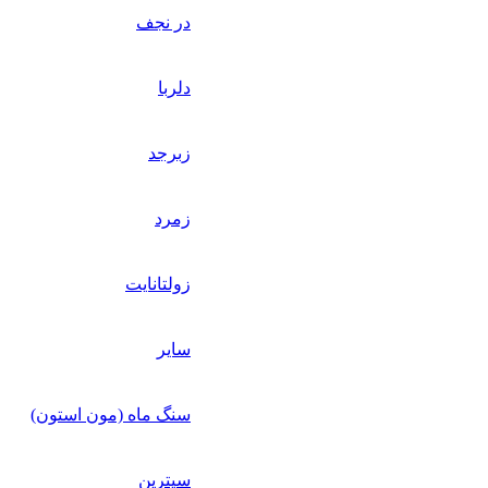
در نجف
دلربا
زبرجد
زمرد
زولتانایت
سایر
سنگ ماه (مون استون)
سیترین