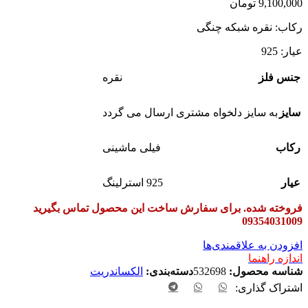
9,100,000
تومان
رکاب: نقره شبکه چنگی
عیار: 925
جنس فلز
نقره
سایز
به سایز دلخواه مشتری ارسال می گردد
رکاب
فیلی ماشینی
عیار
925 استرلینگ
فروخته شده. برای سفارش ساخت این محصول تماس بگیرید
09354031009
افزودن به علاقمندی‌ها
اندازه راهنما
شناسه محصول:
532698
دسته‌بندی:
الکساندریت
اشتراک گذاری: