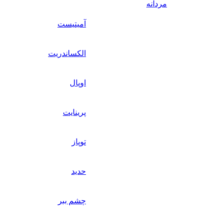
مردانه
آمیتیست
الکساندریت
اوپال
پرینایت
توپاز
حدید
چشم ببر