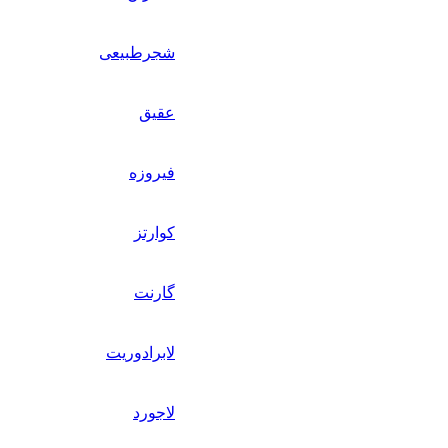
شجرطبیعی
عقیق
فیروزه
کوارتز
گارنت
لابرادوریت
لاجورد