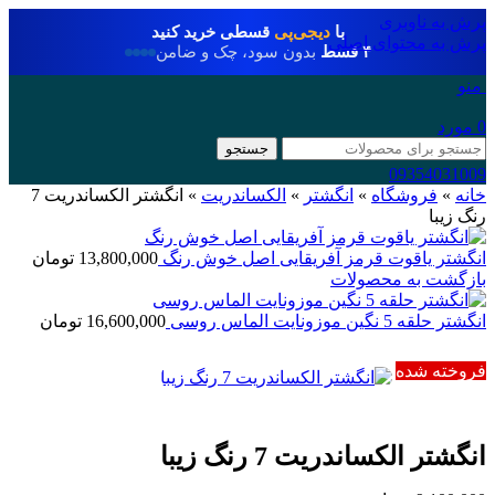
پرش به ناوبری
با
دیجی‌پی
قسطی خرید کنید
پرش به محتوای اصلی
۴ قسط
بدون سود، چک و ضامن
منو
0
مورد
جستجو
09354031009
خانه
»
فروشگاه
»
انگشتر
»
الکساندریت
»
انگشتر الکساندریت 7
رنگ زیبا
انگشتر یاقوت قرمز آفریقایی اصل خوش رنگ
13,800,000
تومان
بازگشت به محصولات
انگشتر حلقه 5 نگین موزونایت الماس روسی
16,600,000
تومان
فروخته شده
انگشتر الکساندریت 7 رنگ زیبا