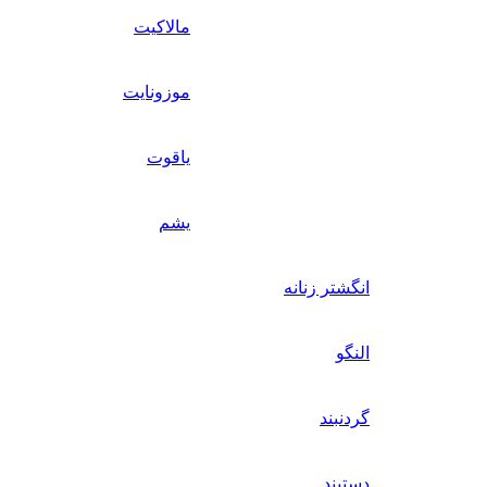
مالاکیت
موزونایت
یاقوت
یشم
انگشتر زنانه
النگو
گردنبند
دستبند