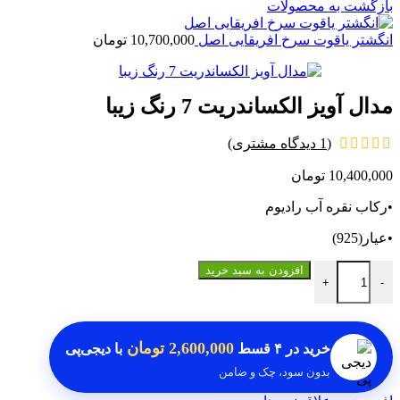
بازگشت به محصولات
انگشتر یاقوت سرخ افریقایی اصل
10,700,000
تومان
مدال آویز الکساندریت 7 رنگ زیبا
(
1
دیدگاه مشتری)
10,400,000
تومان
•رکاب نقره آب رادیوم
•عیار(925)
مدال آویز الکساندریت 7 رنگ زیبا عدد
افزودن به سبد خرید
+
-
2,600,000 تومان
خرید در
۴ قسط
با دیجی‌پی
بدون سود، چک و ضامن