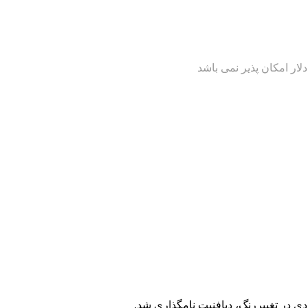
دي در تغييررنگ، ديافنيت نامگذاري شد.