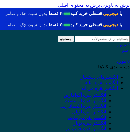
پرش به ناوبری
پرش به محتوای اصلی
با
دیجی‌پی
قسطی خرید کنید
۴ قسط
بدون سود، چک و ضامن
با
دیجی‌پی
قسطی خرید کنید
۴ قسط
بدون سود، چک و ضامن
جستجو
0
مورد
منو
0
مورد
دسته بندی کالاها
انگشترهای دستساز
انگشتر نقره زنانه
انگشتر نقره مردانه
انگشتر نقره آکوامارین
انگشتر نقره آمیتیست
انگشتر نقره الکساندریت
انگشتر نقره اوپال
انگشتر نقره پرینایت
انگشتر نقره توپاز
انگشتر نقره چشم ببر