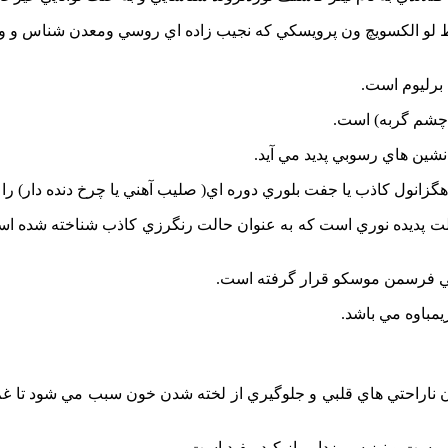
ط لو الکسويچ ون پرويسکي که نجيب زاده اي روسي ومعدن شناس و وزير
 برليوم است.
 چشم گربه) است.
نشين هاي رسوبي پديد مي آيد.
انول کاذب يا جفت بلوري دوره اي( صليب آهني يا چرخ دنده دار) را
 علت پديده نوري است که به عنوان حالت رنگرزي کاذب شناخته شده ا
سي فرسمن موسکو قرار گرفته است.
زيمباوه مي باشد.
دن ناراحتي هاي قلبي و جلوگيري از لخته شدن خون سبب مي شود تا غم
بوست و نيز سم زدايي از کبد مفيد است.