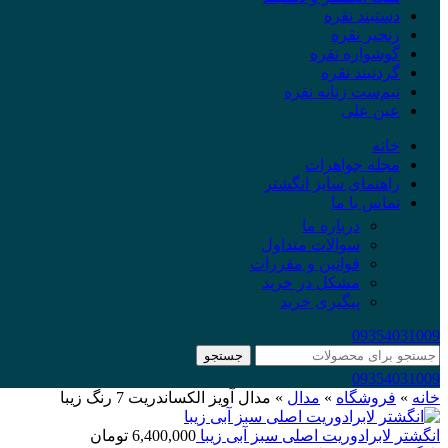
دستبند نقره
زنجیر نقره
گوشواره نقره
گردنبند نقره
نیم‌ست زنانه نقره
عین علی
خانه
مجله جواهرات
راهنمای سایز انگشتر
تماس با ما
درباره ما
سوالات متداول
قوانین و مقررات
مشکل در خرید
پیگیری خرید
09354031009
جستجو
09354031009
خانه
»
فروشگاه
»
مدال
»
مدال آویز الکساندریت 7 رنگ زیبا
انگشتر لابرادوریت اصلی سبز آبی زیبا
6,400,000
تومان