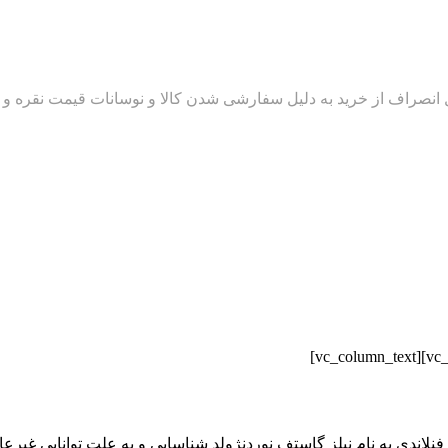
لاندي به نام نيلز گاستف نوردنژولد شناسايي و به علت توانايي غيرعا