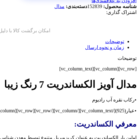
افزودن به علاقمندی‌ها
شناسه محصول:
152839
دسته‌بندی:
مدال
اشتراک گذاری:
توضیحات
زمان و نحوه ارسال
توضیحات
[vc_row][vc_column][vc_column_text]
مدال آویز الکساندریت 7 رنگ زیبا
•رکاب نقره آب رادیوم
•عیار(925)[/vc_column_text][/vc_column][/vc_row][vc_row][vc_column][vc_column_text]
معرفي الکساندريت:
اولين بار الکساندريت به عنوان کريزوبريل متنوع توسط معدن شناس فن