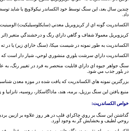
چندين سال بعد، اين سنگ توسط خود الکساندر نيکولاويچ يا شايد توس
داد.
الکساندريت گونه اي از کريزوبريل معدني (سايکلوسيليکيت) الومينيت
کريزوبريل معمولا شفاف و گاهي داراي رنگ و درخشندگي متغير (اثر
الکساندريت به طور نمونه در شيست ميکا، (سنگ خاراي زير) يا در ته 
الکساندريت داراي سرشت بلوري منشوري لوحي، شيار دار است که هگز
سنگ جواهر جيوه اي داراي قابليت منحصر به فرد در تغيير رنگ، به
در بلور جذب مي شود.
بزرگترين نمونه هاي الکساندريت که يافت شده در موزه معدن شنا
منبع يافتن اين سنگ برزيل، برمه، هند، ماداگاسکار، روسيه، تانزانيا و 
خواص الکساندريت:
گذاشتن اين سنگ بر روي چاکراي قلب در هر روز علاوه بر ازبين بر
روحي لطيف و بخشايش گر به وجود آورد.
الکساندريت براي تقويت دستگاه هاضمه بدن به ويژه هضم غذا و رفع ي