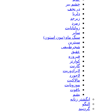
چشم ببر
در نجف
دلربا
زبرجد
زمرد
زولتانایت
سایر
سنگ ماه (مون استون)
سیترین
شجرطبیعی
عقیق
فیروزه
کوارتز
گارنت
لابرادوریت
لاجورد
مالاکیت
موزونایت
یاقوت
یشم
انگشتر زنانه
النگو
گردنبند