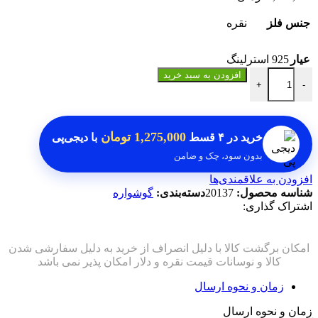
جنس فلز
نقره
عیار
925 استرلینگ
گوشواره زیبای آماتیس اصلی اشکی تراش عدد
افزودن به سبد خرید
+
-
1,275,000 تومان
خرید در
۴ قسط
با دیجی‌پی
بدون سود، چک و ضامن
افزودن به علاقمندی‌ها
شناسه محصول:
20137
دسته‌بندی:
گوشواره
اشتراک گذاری:
زمان و نحوه ارسال
زمان و نحوه ارسال