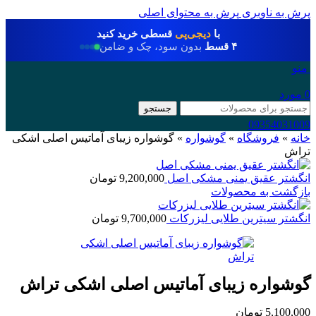
پرش به ناوبری
پرش به محتوای اصلی
با
دیجی‌پی
قسطی خرید کنید
۴ قسط
بدون سود، چک و ضامن
منو
0
مورد
جستجو
09354031009
خانه
»
فروشگاه
»
گوشواره
»
گوشواره زیبای آماتیس اصلی اشکی
تراش
انگشتر عقیق یمنی مشکی اصل
9,200,000
تومان
بازگشت به محصولات
انگشتر سیترین طلایی لیزرکات
9,700,000
تومان
گوشواره زیبای آماتیس اصلی اشکی تراش
5,100,000
تومان