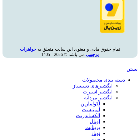
تمام حقوق مادی و معنوی این سایت متعلق به
جواهرات
پرچمی
می باشد © 2026 - 1405
بستن
دسته بندی محصولات
انگشترهای دستساز
انگشتر اسپرت
انگشتر مردانه
آکوامارین
آمیتیست
الکساندریت
اوپال
پرینایت
توپاز
حدید