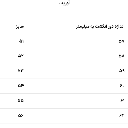
آورید .
اندازه دور انگشت به میلیمتر
سایز
51
57
52
58
53
59
54
60
55
61
56
62