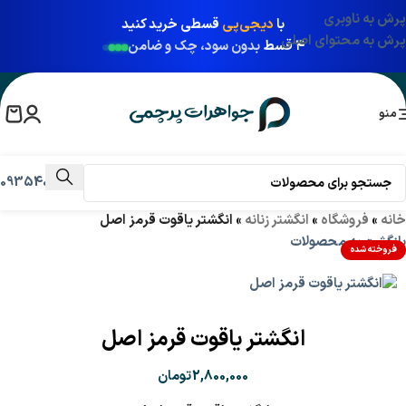
پرش به ناوبری
با
دیجی‌پی
قسطی خرید کنید
پرش به محتوای اصلی
۴ قسط
بدون سود، چک و ضامن
منو
09354031009
خانه
»
فروشگاه
»
انگشتر زنانه
»
انگشتر یاقوت قرمز اصل
بازگشت به محصولات
فروخته شده
انگشتر یاقوت قرمز اصل
2,800,000
تومان