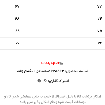
67
73
68
74
69
75
70
76
اندازه راهنما
شناسه محصول:
675963
دسته‌بندی:
انگشتر زنانه
اشتراک گذاری: