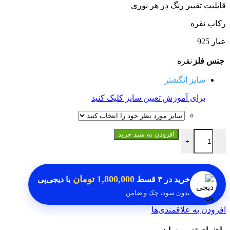
قابلیت تقییر رنگ در هر نوری
رکاب نقره
عیار 925
جنس فلز
نقره
سایز انگشتر
برای آموزش تعیین سایز کلیک کنید
انگشتر الکساندیت 7 رنگ عدد
افزودن به سبد خرید
+
-
1,800,000 تومان
خرید در
۴ قسط
با دیجی‌پی
بدون سود، چک و ضامن
افزودن به علاقمندی‌ها