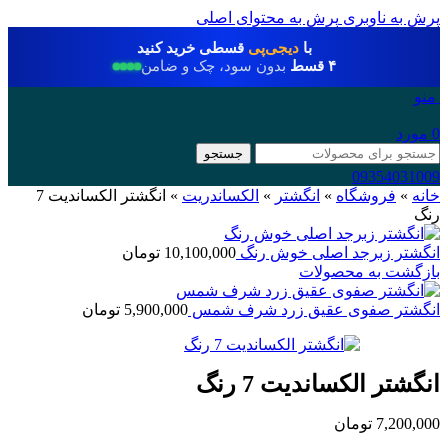
پرش به ناوبری
پرش به محتوای اصلی
با
دیجی‌پی
قسطی خرید کنید
۴ قسط
بدون سود، چک و ضامن
منو
0
مورد
جستجو
09354031009
خانه
»
فروشگاه
»
انگشتر
»
الکساندریت
»
انگشتر الکساندیت 7
رنگ
انگشتر زبرجد اصلی خوش رنگ
10,100,000
تومان
بازگشت به محصولات
انگشتر صفوی عقیق زرد شرف شمس
5,900,000
تومان
انگشتر الکساندیت 7 رنگ
7,200,000
تومان