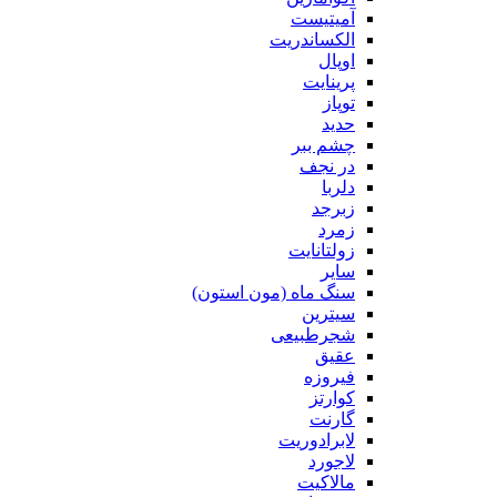
آمیتیست
الکساندریت
اوپال
پرینایت
توپاز
حدید
چشم ببر
در نجف
دلربا
زبرجد
زمرد
زولتانایت
سایر
سنگ ماه (مون استون)
سیترین
شجرطبیعی
عقیق
فیروزه
کوارتز
گارنت
لابرادوریت
لاجورد
مالاکیت