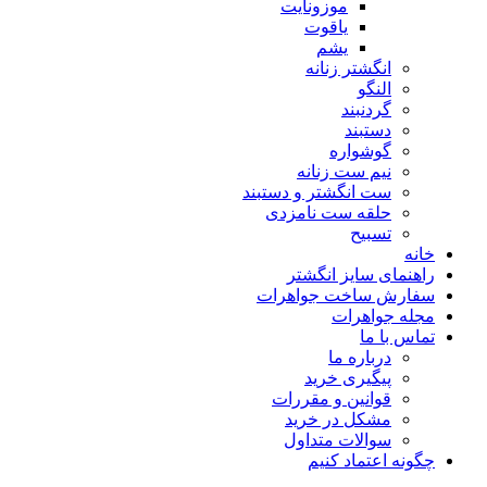
موزونایت
یاقوت
یشم
انگشتر زنانه
النگو
گردنبند
دستبند
گوشواره
نیم ست زنانه
ست انگشتر و دستبند
حلقه ست نامزدی
تسبیح
خانه
راهنمای سایز انگشتر
سفارش ساخت جواهرات
مجله جواهرات
تماس با ما
درباره ما
پیگیری خرید
قوانین و مقررات
مشکل در خرید
سوالات متداول
چگونه اعتماد کنیم