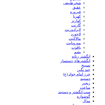
شجرطبیعی
عقیق
فیروزه
کهربا
کوارتز
گارنت
لابرادوریت
لاجورد
مالاکیت
موزونایت
یاقوت
یشم
انگشتر زنانه
انگشترهای دستساز
تسبیح
چند نگین
حرز امام جواد (ع)
دستبند
زنجیر
ساعت
ست انگشتر و دستبند
گوشواره
مدال