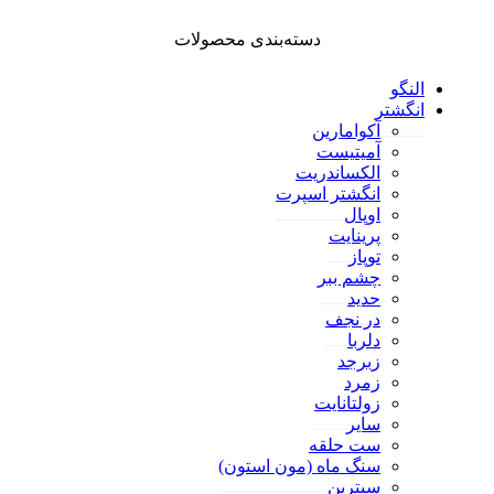
دسته‌بندی محصولات
النگو
انگشتر
آکوامارین
آمیتیست
الکساندریت
انگشتر اسپرت
اوپال
پرینایت
توپاز
چشم ببر
حدید
در نجف
دلربا
زبرجد
زمرد
زولتانایت
سایر
ست حلقه
سنگ ماه (مون استون)
سیترین