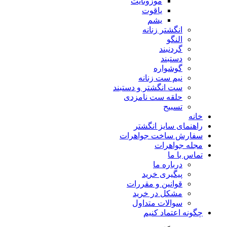
موزونایت
یاقوت
یشم
انگشتر زنانه
النگو
گردنبند
دستبند
گوشواره
نیم ست زنانه
ست انگشتر و دستبند
حلقه ست نامزدی
تسبیح
خانه
راهنمای سایز انگشتر
سفارش ساخت جواهرات
مجله جواهرات
تماس با ما
درباره ما
پیگیری خرید
قوانین و مقررات
مشکل در خرید
سوالات متداول
چگونه اعتماد کنیم