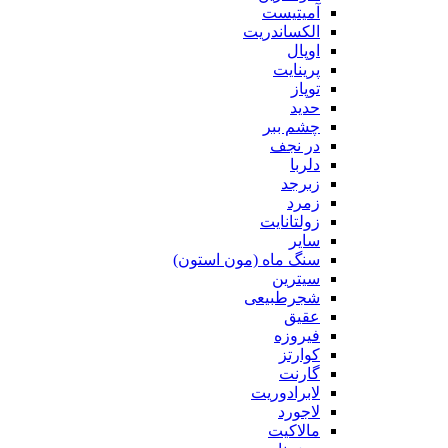
آمیتیست
الکساندریت
اوپال
پرینایت
توپاز
حدید
چشم ببر
در نجف
دلربا
زبرجد
زمرد
زولتانایت
سایر
سنگ ماه (مون استون)
سیترین
شجرطبیعی
عقیق
فیروزه
کوارتز
گارنت
لابرادوریت
لاجورد
مالاکیت