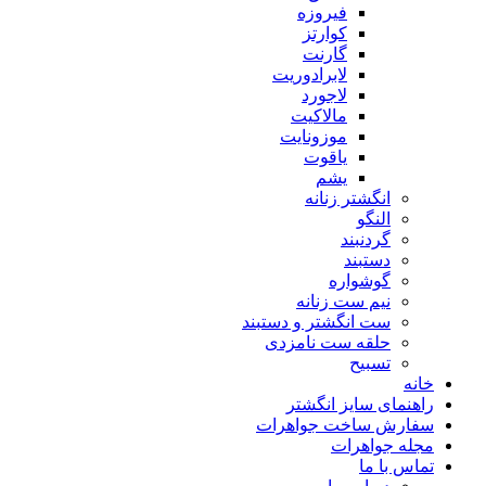
فیروزه
کوارتز
گارنت
لابرادوریت
لاجورد
مالاکیت
موزونایت
یاقوت
یشم
انگشتر زنانه
النگو
گردنبند
دستبند
گوشواره
نیم ست زنانه
ست انگشتر و دستبند
حلقه ست نامزدی
تسبیح
خانه
راهنمای سایز انگشتر
سفارش ساخت جواهرات
مجله جواهرات
تماس با ما