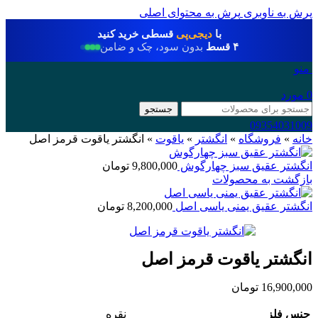
پرش به ناوبری
پرش به محتوای اصلی
با
دیجی‌پی
قسطی خرید کنید
۴ قسط
بدون سود، چک و ضامن
منو
0
مورد
جستجو
09354031009
خانه
»
فروشگاه
»
انگشتر
»
یاقوت
»
انگشتر یاقوت قرمز اصل
انگشتر عقیق سبز چهارگوش
9,800,000
تومان
بازگشت به محصولات
انگشتر عقیق یمنی یاسی اصل
8,200,000
تومان
انگشتر یاقوت قرمز اصل
16,900,000
تومان
جنس فلز
نقره