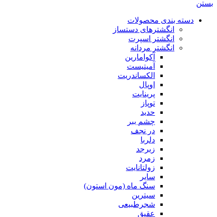
بستن
دسته بندی محصولات
انگشترهای دستساز
انگشتر اسپرت
انگشتر مردانه
آکوامارین
آمیتیست
الکساندریت
اوپال
پرینایت
توپاز
حدید
چشم ببر
در نجف
دلربا
زبرجد
زمرد
زولتانایت
سایر
سنگ ماه (مون استون)
سیترین
شجرطبیعی
عقیق