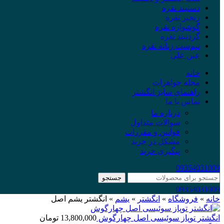
دستبند نقره
زنجیر نقره
گوشواره نقره
گردنبند نقره
نیم‌ست زنانه نقره
عین علی
خانه
مجله جواهرات
راهنمای سایز انگشتر
تماس با ما
درباره ما
سوالات متداول
قوانین و مقررات
مشکل در خرید
پیگیری خرید
09354031009
جستجو
09354031009
خانه
»
فروشگاه
»
انگشتر
»
یشم
»
انگشتر یشم اصل
انگشتر توپاز سوئیسی اصل چهارگوش
13,800,000
تومان