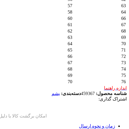
57
63
58
64
60
66
61
67
62
68
63
69
64
70
65
71
66
72
67
73
68
74
69
75
70
76
اندازه راهنما
شناسه محصول:
459367
دسته‌بندی:
یشم
اشتراک گذاری:
زمان و نحوه ارسال