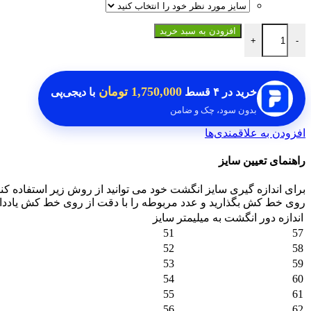
انگشتر یشم اصل عدد
افزودن به سبد خرید
+
-
1,750,000 تومان
خرید در
۴ قسط
با دیجی‌پی
بدون سود، چک و ضامن
افزودن به علاقمندی‌ها
راهنمای تعیین سایز
برای اندازه گیری سایز انگشت خود می توانید از روش زیر استفاده کنی
روی خط کش بگذارید و عدد مربوطه را با دقت از روی خط کش یادداشت 
اندازه دور انگشت به میلیمتر
سایز
51
57
52
58
53
59
54
60
55
61
56
62