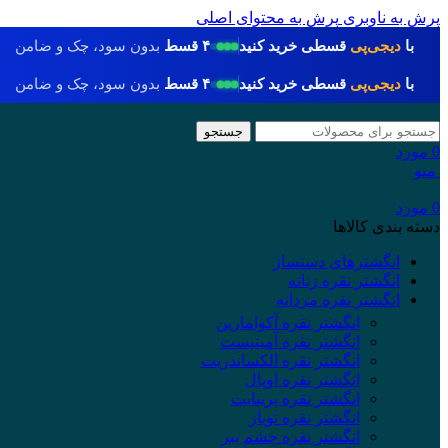
پرش به ناوبری
پرش به محتوای اصلی
با
دیجی‌پی
قسطی خرید کنید
۴ قسط
بدون سود، چک و ضامن
با
دیجی‌پی
قسطی خرید کنید
۴ قسط
بدون سود، چک و ضامن
جستجو
0
مورد
منو
0
مورد
دسته بندی کالاها
انگشترهای دستساز
انگشتر نقره زنانه
انگشتر نقره مردانه
انگشتر نقره آکوامارین
انگشتر نقره آمیتیست
انگشتر نقره الکساندریت
انگشتر نقره اوپال
انگشتر نقره پرینایت
انگشتر نقره توپاز
انگشتر نقره چشم ببر