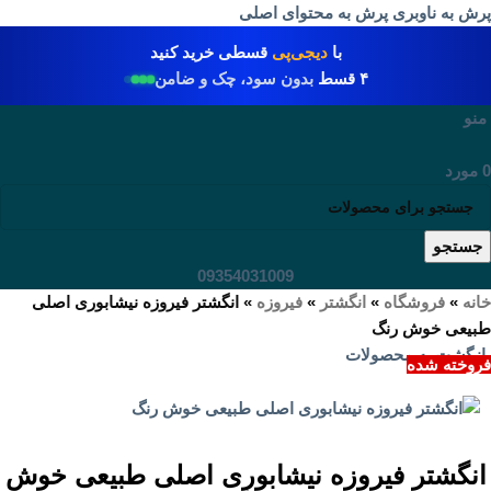
پرش به ناوبری
پرش به محتوای اصلی
با
دیجی‌پی
قسطی خرید کنید
۴ قسط
بدون سود، چک و ضامن
منو
0
مورد
جستجو
09354031009
خانه
»
فروشگاه
»
انگشتر
»
فیروزه
»
انگشتر فیروزه نیشابوری اصلی
طبیعی خوش رنگ
بازگشت به محصولات
فروخته شده
انگشتر فیروزه نیشابوری اصلی طبیعی خوش