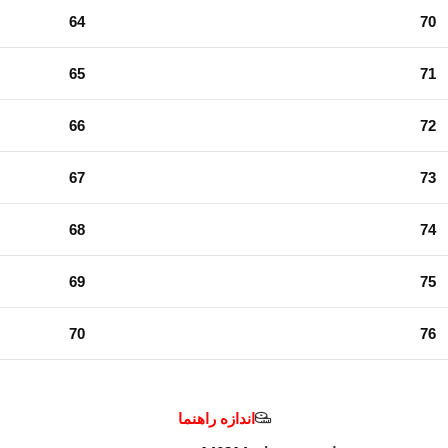
64
70
65
71
66
72
67
73
68
74
69
75
70
76
اندازه راهنما