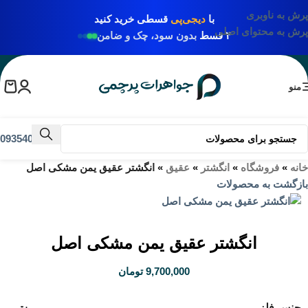
پرش به ناوبری
با
دیجی‌پی
قسطی خرید کنید
پرش به محتوای اصلی
۴ قسط
بدون سود، چک و ضامن
منو
09354031009
خانه
»
فروشگاه
»
انگشتر
»
عقیق
»
انگشتر عقیق یمن مشکی اصل
بازگشت به محصولات
انگشتر عقیق یمن مشکی اصل
9,700,000
تومان
جنس فلز