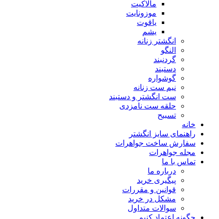
مالاکیت
موزونایت
یاقوت
یشم
انگشتر زنانه
النگو
گردنبند
دستبند
گوشواره
نیم ست زنانه
ست انگشتر و دستبند
حلقه ست نامزدی
تسبیح
خانه
راهنمای سایز انگشتر
سفارش ساخت جواهرات
مجله جواهرات
تماس با ما
درباره ما
پیگیری خرید
قوانین و مقررات
مشکل در خرید
سوالات متداول
چگونه اعتماد کنیم