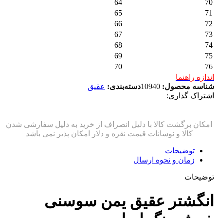
64
70
65
71
66
72
67
73
68
74
69
75
70
76
اندازه راهنما
شناسه محصول:
10940
دسته‌بندی:
عقیق
اشتراک گذاری:
توضیحات
زمان و نحوه ارسال
توضیحات
انگشتر عقیق یمن سوسنی