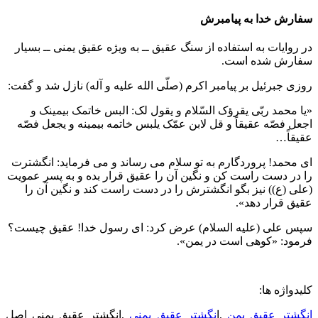
سفارش خدا به پیامبرش
در روایات به استفاده از سنگ عقیق ــ به ویژه عقیق یمنی ــ بسیار
سفارش شده است.
روزی جبرئیل بر پیامبر اکرم (صلّی الله علیه و آله) نازل شد و گفت:
«یا محمد ربّی یقرؤک السّلام و یقول لک: البس خاتمک بیمینک و
اجعل فصّه عقیقاً و قل لابن عمّک یلبس خاتمه بیمینه و یجعل فصّه
عقیقاً…
ای محمد! پروردگارم به تو سلام می رساند و می فرماید: انگشترت
را در دست راست کن و نگین آن را عقیق قرار بده و به پسر عمویت
(علی (ع)) نیز بگو انگشترش را در دست راست کند و نگین آن را
عقیق قرار دهد».
سپس علی (علیه السلام) عرض کرد: ای رسول خدا! عقیق چیست؟
فرمود: «کوهی است در یمن».
کلیدواژه ها:
انگشتر عقیق یمن
,ا
نگشتر عقیق یمنی
,انگشتر عقیق یمنی اصل