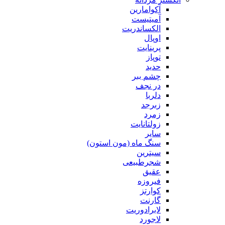
آکوامارین
آمیتیست
الکساندریت
اوپال
پرینایت
توپاز
حدید
چشم ببر
در نجف
دلربا
زبرجد
زمرد
زولتانایت
سایر
سنگ ماه (مون استون)
سیترین
شجرطبیعی
عقیق
فیروزه
کوارتز
گارنت
لابرادوریت
لاجورد