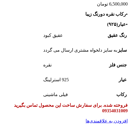
6,500,000
تومان
•رکاب نقره دورنگ زیبا
•عیار(۹۲۵)
رنگ عقیق
عقیق کبود
سایز
به سایز دلخواه مشتری ارسال می گردد
جنس فلز
نقره
عیار
925 استرلینگ
رکاب
فیلی ماشینی
فروخته شده. برای سفارش ساخت این محصول تماس بگیرید
09354031009
افزودن به علاقمندی‌ها