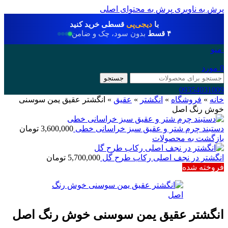
پرش به ناوبری
پرش به محتوای اصلی
با
دیجی‌پی
قسطی خرید کنید
۴ قسط
بدون سود، چک و ضامن
منو
0
مورد
جستجو
09354031009
خانه
»
فروشگاه
»
انگشتر
»
عقیق
»
انگشتر عقیق یمن سوسنی
خوش رنگ اصل
دستبند چرم شتر و عقیق سبز خراسانی خطی
3,600,000
تومان
بازگشت به محصولات
انگشتر در نجف اصلی رکاب طرح گل
5,700,000
تومان
فروخته شده
انگشتر عقیق یمن سوسنی خوش رنگ اصل