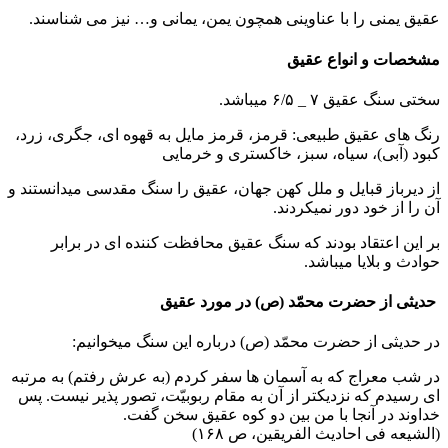
عقیق یمنی را با عناوینی همچون یمن، یمانی و… نیز می شناسند.
مشخصات و انواع عقیق
سختی سنگ عقیق ٧ _ ۶/۵ میباشد.
رنگ های عقیق طبیعی: قرمز، قرمز مایل به قهوه ای، جگری، زرد،
کبود (آبی)، سیاه، سبز، خاکستری و خرمایی
از دیرباز قبایل و ملل کهن جهان، عقیق را سنگ مقدسی میدانستند و
آن را از خود دور نمیکردند.
بر این اعتقاد بودند که سنگ عقیق محافظت کننده ای در برابر
حوادث و بلایا میباشد.
حدیثی از حضرت محمّد (ص) در مورد عقیق
در حدیثی از حضرت محمّد (ص) درباره این سنگ میخوانیم:
در شب معراج که به آسمان ها سفر کردم (به عرش رفتم) به مرتبه
ای رسیدم که نزدیکتر از آن به مقام ربوبیّت، تصور پذیر نیست. پس
خداوند در آنجا با من بین دو کوه عقیق سخن گفت.
(الشیعه فی احادیث الفریقین، ص ١۶٨)