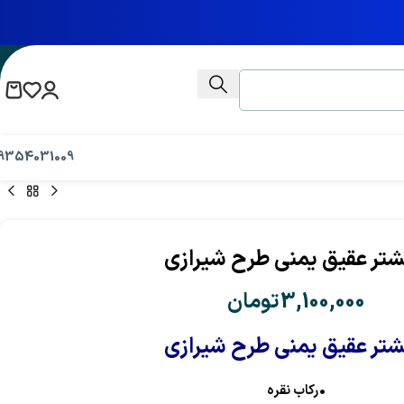
9354031009
شتر عقیق یمنی طرح شیرازی
3,100,000
تومان
شتر عقیق یمنی طرح شیرازی
•رکاب نقره