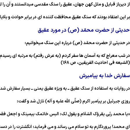
از دیرباز قبایل و ملل کهن جهان، عقیق را سنگ مقدسی میدانستند و آن را از
بر این اعتقاد بودند که سنگ عقیق محافظت کننده ای در برابر حوادث و بلایا
حدیثی از حضرت محمّد (ص) در مورد عقیق
در حدیثی از حضرت محمّد (ص) درباره این سنگ میخوانیم:
در شب معراج که به آسمان ها سفر کردم (به عرش رفتم) به مرتبه ای رسیدم ک
(الشیعه فی احادیث الفریقین، ص ۱۶۸)
سفارش خدا به پیامبرش
در روایات به استفاده از سنگ عقیق ــ به ویژه عقیق یمنی ــ بسیار سفارش ش
روزی جبرئیل بر پیامبر اکرم (صلّی الله علیه و آله) نازل شد و گفت:
«یا محمد ربّی یقرؤک السّلام و یقول لک: البس خاتمک بیمینک و اجعل فصّه 
ای محمد! پروردگارم به تو سلام می رساند و می فرماید: انگشترت را در دست 