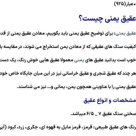
•عیار(۹۲۵)
عقیق یمنی چیست؟
عقیق یمنی
: برای توضیح عقیق یمنی باید بگوییم، معادن عقیق یمنی از ق
کیفیت سنگ های عقیقی که از معادن یمن استخراج می شوند، در مقایسه با دی
خوب است بدانید عقیق های
یمنی
معمولا عقیق هایی خوش رنگ، یک دست و ک
هر چند که عقیق شجری و عقیق خراسانی نیز در این میان جایگاه خاص خودشا
عقیق یمنی را با عناوینی همچون یمن، یمانی و… نیز می شناسند.
مشخصات و انواع عقیق
سختی سنگ عقیق ۷ _ ۶/۵ میباشد.
رنگ های عقیق طبیعی: قرمز، قرمز مایل به قهوه ای، جگری، زرد، کبود (آب