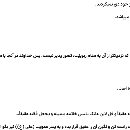
 خود دور نمیکردند.
 میباشد.
ه نزدیکتر از آن به مقام ربوبیّت، تصور پذیر نیست. پس خداوند در آنجا ب
ده است.
عقیقاً و قل لابن عمّک یلبس خاتمه بیمینه و یجعل فصّه عقیقاً…
راست کن و نگین آن را عقیق قرار بده و به پسر عمویت (علی (ع)) نیز بگو ا