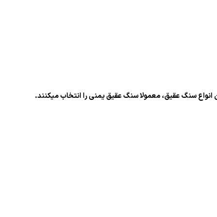
انواع سنگ عقیق، معمولا سنگ عقیق یمنی را انتخاب میکنند.