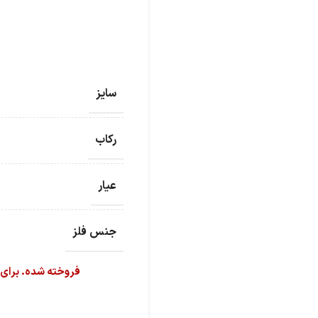
سایز
رکاب
عیار
جنس فلز
فروخته شده. برای سف