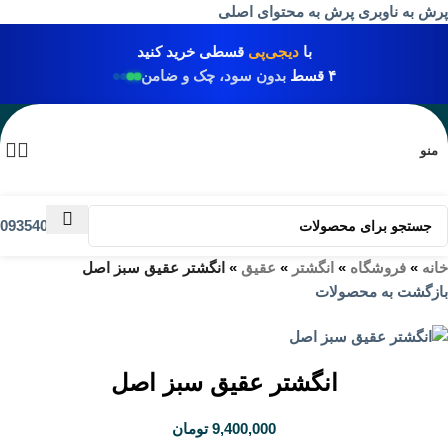
پرش به ناوبری
پرش به محتوای اصلی
با
دیجی‌پی
قسطی خرید کنید
۴ قسط
بدون سود، چک و ضامن
منو
09354031009
خانه
»
فروشگاه
»
انگشتر
»
عقیق
»
انگشتر عقیق سبز اصل
بازگشت به محصولات
انگشتر عقیق سبز اصل
9,400,000
تومان