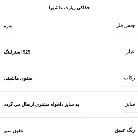
حکاکی زیارت عاشورا
جنس فلز
نقره
عیار
925 استرلینگ
رکاب
صفوی ماشینی
سایز
به سایز دلخواه مشتری ارسال می گردد
رنگ عقیق
عقیق سبز