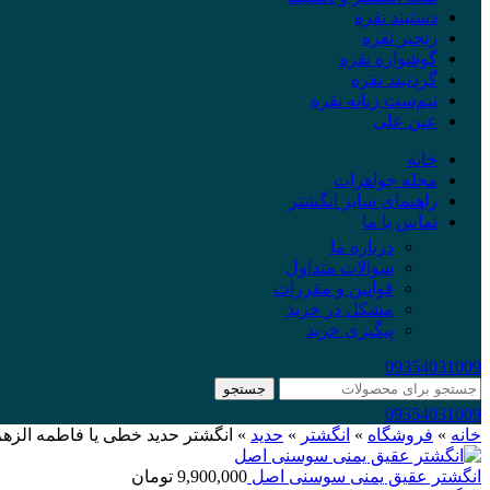
دستبند نقره
زنجیر نقره
گوشواره نقره
گردنبند نقره
نیم‌ست زنانه نقره
عین علی
خانه
مجله جواهرات
راهنمای سایز انگشتر
تماس با ما
درباره ما
سوالات متداول
قوانین و مقررات
مشکل در خرید
پیگیری خرید
09354031009
جستجو
09354031009
خانه
»
فروشگاه
»
انگشتر
»
حدید
»
انگشتر حدید خطی یا فاطمه الزهر
انگشتر عقیق یمنی سوسنی اصل
9,900,000
تومان