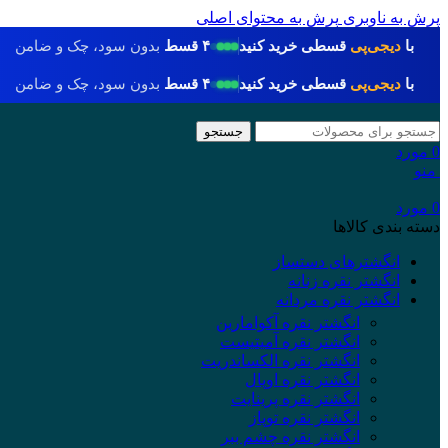
پرش به ناوبری
پرش به محتوای اصلی
با
دیجی‌پی
قسطی خرید کنید
۴ قسط
بدون سود، چک و ضامن
با
دیجی‌پی
قسطی خرید کنید
۴ قسط
بدون سود، چک و ضامن
جستجو
0
مورد
منو
0
مورد
دسته بندی کالاها
انگشترهای دستساز
انگشتر نقره زنانه
انگشتر نقره مردانه
انگشتر نقره آکوامارین
انگشتر نقره آمیتیست
انگشتر نقره الکساندریت
انگشتر نقره اوپال
انگشتر نقره پرینایت
انگشتر نقره توپاز
انگشتر نقره چشم ببر