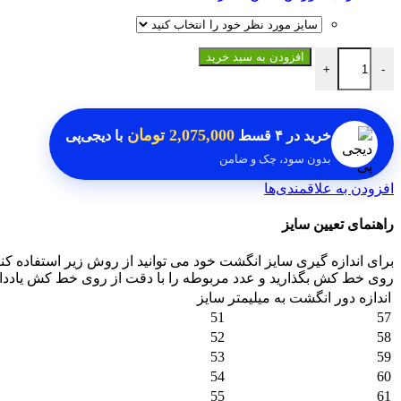
انگشتر حدید خطی یا فاطمه الزهرا عدد
افزودن به سبد خرید
+
-
2,075,000 تومان
خرید در
۴ قسط
با دیجی‌پی
بدون سود، چک و ضامن
افزودن به علاقمندی‌ها
راهنمای تعیین سایز
برای اندازه گیری سایز انگشت خود می توانید از روش زیر استفاده کنی
روی خط کش بگذارید و عدد مربوطه را با دقت از روی خط کش یادداشت 
اندازه دور انگشت به میلیمتر
سایز
51
57
52
58
53
59
54
60
55
61