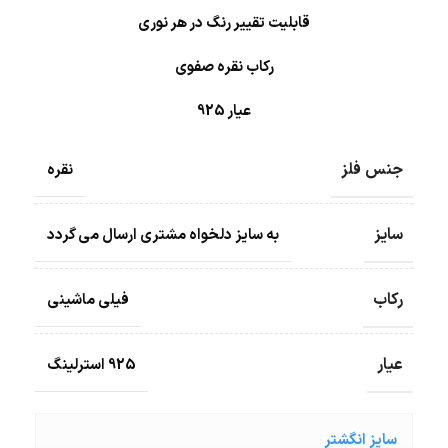
قابلیت تقییر رنگ در هر نوری
رکاب نقره صفوی
عیار 925
جنس فلز
نقره
سایز
به سایز دلخواه مشتری ارسال می گردد
رکاب
فیلی ماشینی
عیار
925 استرلینگ
سایز انگشتر