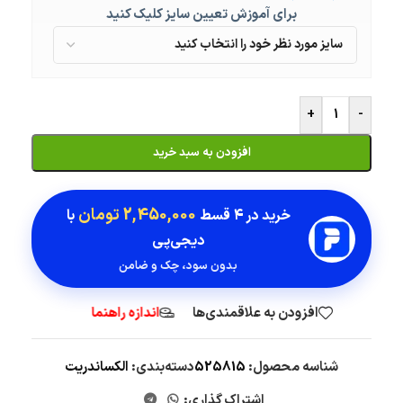
برای آموزش تعیین سایز کلیک کنید
+
-
افزودن به سبد خرید
2,450,000 تومان
خرید در
۴ قسط
با
دیجی‌پی
بدون سود، چک و ضامن
افزودن به علاقمندی‌ها
اندازه راهنما
شناسه محصول:
525815
دسته‌بندی:
الکساندریت
اشتراک گذاری: