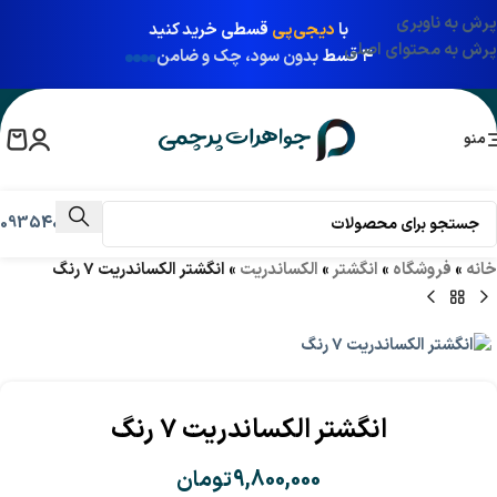
پرش به ناوبری
با
دیجی‌پی
قسطی خرید کنید
پرش به محتوای اصلی
۴ قسط
بدون سود، چک و ضامن
منو
09354031009
خانه
»
فروشگاه
»
انگشتر
»
الکساندریت
»
انگشتر الکساندریت 7 رنگ
انگشتر الکساندریت 7 رنگ
9,800,000
تومان