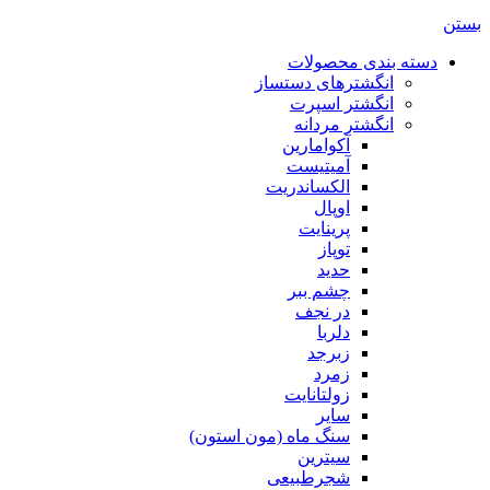
بستن
دسته بندی محصولات
انگشترهای دستساز
انگشتر اسپرت
انگشتر مردانه
آکوامارین
آمیتیست
الکساندریت
اوپال
پرینایت
توپاز
حدید
چشم ببر
در نجف
دلربا
زبرجد
زمرد
زولتانایت
سایر
سنگ ماه (مون استون)
سیترین
شجرطبیعی