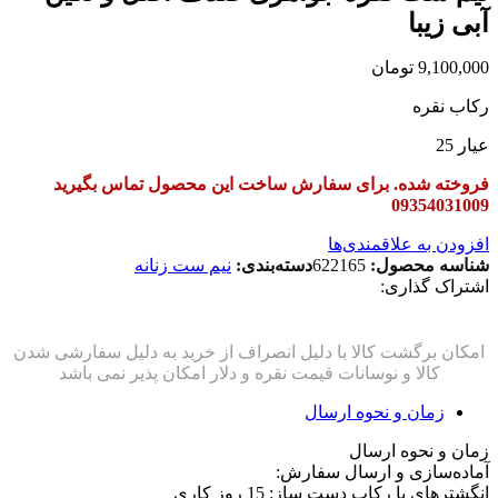
آبی زیبا
9,100,000
تومان
رکاب نقره
عیار 25
فروخته شده. برای سفارش ساخت این محصول تماس بگیرید
09354031009
افزودن به علاقمندی‌ها
شناسه محصول:
622165
دسته‌بندی:
نیم ست زنانه
اشتراک گذاری:
زمان و نحوه ارسال
زمان و نحوه ارسال
آماده‌سازی و ارسال سفارش:
انگشترهای با رکاب دست ساز: 15 روز کاری