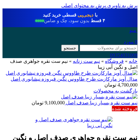
پرش به ناوبری
پرش به محتوای اصلی
با
دیجی‌پی
قسطی خرید کنید
۴ قسط
بدون سود، چک و ضامن
منو
0
مورد
جستجو
09354031009
خانه
»
فروشگاه
»
نیم ست زنانه
»
نیم ست نقره جواهری صدف
اصل و نگین آبی زیبا
مدال آویز مارکازیت طرح طاووس نگین فیروزه نیشابوری اصل
4,700,000
تومان
بازگشت به محصولات
نیم ست نقره بسیار زیبا صدف اصل
9,100,000
تومان
فروخته شده
نیم ست نقره جواهری صدف اصل و نگین