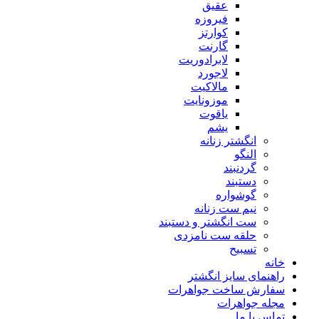
عقیق
فیروزه
کوارتز
گارنت
لابرادوریت
لاجورد
مالاکیت
موزونایت
یاقوت
یشم
انگشتر زنانه
النگو
گردنبند
دستبند
گوشواره
نیم ست زنانه
ست انگشتر و دستبند
حلقه ست نامزدی
تسبیح
خانه
راهنمای سایز انگشتر
سفارش ساخت جواهرات
مجله جواهرات
تماس با ما