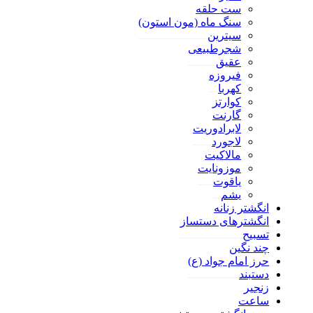
ست حلقه
سنگ ماه (مون استون)
سیترین
شجرطبیعی
عقیق
فیروزه
کهربا
کوارتز
گارنت
لابرادوریت
لاجورد
مالاکیت
موزونایت
یاقوت
یشم
انگشتر زنانه
انگشترهای دستساز
تسبیح
چند نگین
حرز امام جواد (ع)
دستبند
زنجیر
ساعت