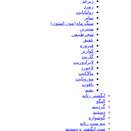
زبرجد
زمرد
زولتانایت
سایر
سنگ ماه (مون استون)
سیترین
شجرطبیعی
عقیق
فیروزه
کوارتز
گارنت
لابرادوریت
لاجورد
مالاکیت
موزونایت
یاقوت
یشم
انگشتر زنانه
النگو
گردنبند
دستبند
گوشواره
نیم ست زنانه
ست انگشتر و دستبند