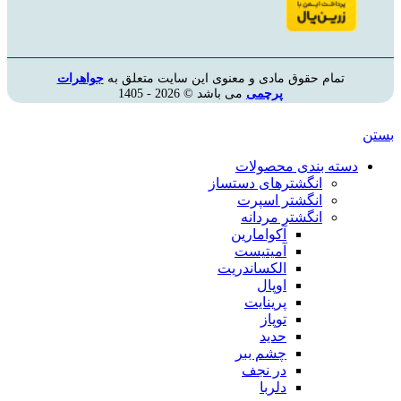
تمام حقوق مادی و معنوی این سایت متعلق به
جواهرات
پرچمی
می باشد © 2026 - 1405
بستن
دسته بندی محصولات
انگشترهای دستساز
انگشتر اسپرت
انگشتر مردانه
آکوامارین
آمیتیست
الکساندریت
اوپال
پرینایت
توپاز
حدید
چشم ببر
در نجف
دلربا