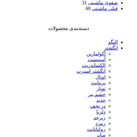
صفوی ماشینی
31
فیلی ماشینی
69
دسته‌بندی محصولات
النگو
انگشتر
آکوامارین
آمیتیست
الکساندریت
انگشتر اسپرت
اوپال
پرینایت
توپاز
چشم ببر
حدید
در نجف
دلربا
زبرجد
زمرد
زولتانایت
سایر