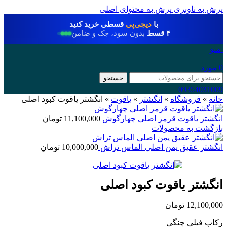
پرش به ناوبری
پرش به محتوای اصلی
با
دیجی‌پی
قسطی خرید کنید
۴ قسط
بدون سود، چک و ضامن
منو
0
مورد
جستجو
09354031009
خانه
»
فروشگاه
»
انگشتر
»
یاقوت
»
انگشتر یاقوت کبود اصلی
انگشتر یاقوت قرمز اصلی چهارگوش
11,100,000
تومان
بازگشت به محصولات
انگشتر عقیق یمن اصلی الماس تراش
10,000,000
تومان
انگشتر یاقوت کبود اصلی
12,100,000
تومان
رکاب فیلی چنگی