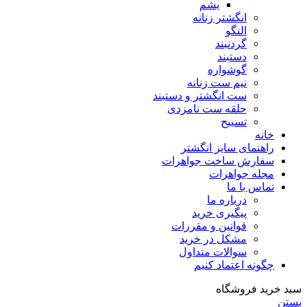
یشم
انگشتر زنانه
النگو
گردنبند
دستبند
گوشواره
نیم ست زنانه
ست انگشتر و دستبند
حلقه ست نامزدی
تسبیح
خانه
راهنمای سایز انگشتر
سفارش ساخت جواهرات
مجله جواهرات
تماس با ما
درباره ما
پیگیری خرید
قوانین و مقررات
مشکل در خرید
سوالات متداول
چگونه اعتماد کنیم
سبد خرید فروشگاه
بستن