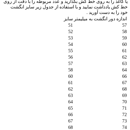
یا کاغذ را به روی خط کش بگذارید و عدد مربوطه را با دقت از روی
خط کش یادداشت نمایید و با استفاده از جدول زیر سایز انگشت
خود را به دست آورید .
اندازه دور انگشت به میلیمتر
سایز
51
57
52
58
53
59
54
60
55
61
56
62
57
63
58
64
60
66
61
67
62
68
63
69
64
70
65
71
66
72
67
73
68
74