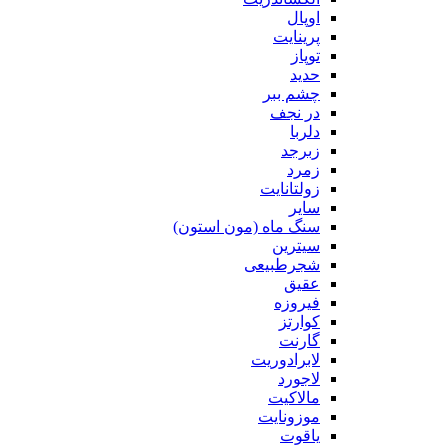
اوپال
پرینایت
توپاز
حدید
چشم ببر
در نجف
دلربا
زبرجد
زمرد
زولتانایت
سایر
سنگ ماه (مون استون)
سیترین
شجرطبیعی
عقیق
فیروزه
کوارتز
گارنت
لابرادوریت
لاجورد
مالاکیت
موزونایت
یاقوت