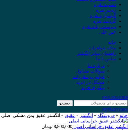
دستبند نقره
زنجیر نقره
گوشواره نقره
گردنبند نقره
نیم‌ست زنانه نقره
عین علی
خانه
مجله جواهرات
راهنمای سایز انگشتر
تماس با ما
درباره ما
سوالات متداول
قوانین و مقررات
مشکل در خرید
پیگیری خرید
09354031009
جستجو
09354031009
خانه
»
فروشگاه
»
انگشتر
»
عقیق
»
انگشتر عقیق یمن مشکی اصلی
انگشتر عقیق خراسانی اصلی
8,800,000
تومان