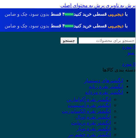
پرش به ناوبری
پرش به محتوای اصلی
با
دیجی‌پی
قسطی خرید کنید
۴ قسط
بدون سود، چک و ضامن
با
دیجی‌پی
قسطی خرید کنید
۴ قسط
بدون سود، چک و ضامن
جستجو
0
مورد
منو
0
مورد
دسته بندی کالاها
انگشترهای دستساز
انگشتر نقره زنانه
انگشتر نقره مردانه
انگشتر نقره آکوامارین
انگشتر نقره آمیتیست
انگشتر نقره الکساندریت
انگشتر نقره اوپال
انگشتر نقره پرینایت
انگشتر نقره توپاز
انگشتر نقره چشم ببر