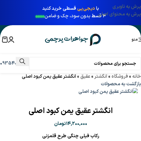
پرش به ناوبری
با
دیجی‌پی
قسطی خرید کنید
پرش به محتوای اصلی
۴ قسط
بدون سود، چک و ضامن
منو
09354031009
خانه
»
فروشگاه
»
انگشتر
»
عقیق
»
انگشتر عقیق يمن کبود اصلی
بازگشت به محصولات
انگشتر عقیق يمن کبود اصلی
14,200,000
تومان
رکاب فیلی چنگی طرح قلمزنی