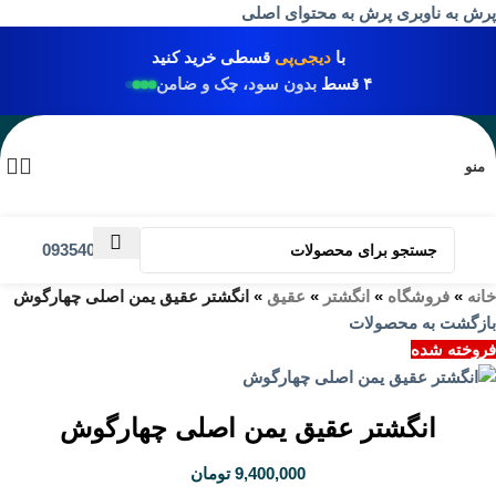
پرش به ناوبری
پرش به محتوای اصلی
با
دیجی‌پی
قسطی خرید کنید
۴ قسط
بدون سود، چک و ضامن
منو
09354031009
خانه
»
فروشگاه
»
انگشتر
»
عقیق
»
انگشتر عقیق يمن اصلی چهارگوش
بازگشت به محصولات
فروخته شده
انگشتر عقیق يمن اصلی چهارگوش
9,400,000
تومان