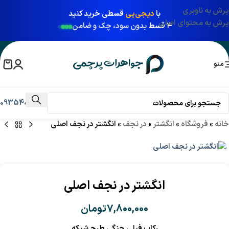
پرش به ناوبری
با
دیجی‌پی
قسطی خرید کنید
پرش به محتوای اصلی
۴ قسط
بدون سود، چک و ضامن
منو
09354031009
خانه
»
فروشگاه
»
انگشتر
»
در نجف
»
انگشتر در نجف اصلی
انگشتر در نجف اصلی
7,800,000
تومان
رکاب فیلی چنگی طرح شبکه