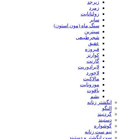
زبرجد
زمرد
زولتانایت
سایر
سنگ ماه (مون استون)
سیترین
شجرطبیعی
عقیق
فیروزه
کوارتز
گارنت
لابرادوریت
لاجورد
مالاکیت
موزونایت
یاقوت
یشم
انگشتر زنانه
النگو
گردنبند
دستبند
گوشواره
نیم ست زنانه
ست انگشتر و دستبند