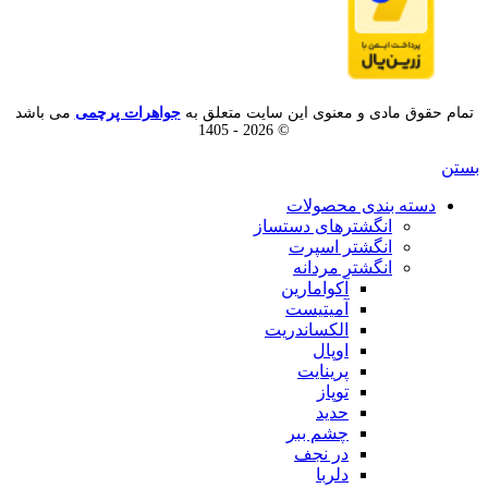
تمام حقوق مادی و معنوی این سایت متعلق به
جواهرات پرچمی
می باشد
© 2026 - 1405
بستن
دسته بندی محصولات
انگشترهای دستساز
انگشتر اسپرت
انگشتر مردانه
آکوامارین
آمیتیست
الکساندریت
اوپال
پرینایت
توپاز
حدید
چشم ببر
در نجف
دلربا