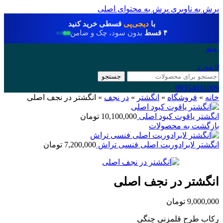
پرش به ناوبری
پرش به محتوای اصلی
با
دیجی‌پی
قسطی خرید کنید
۴ قسط
بدون سود، چک و ضامن
منو
0
مورد
جستجو
09354031009
خانه
»
فروشگاه
»
انگشتر
»
در نجف
»
انگشتر در نجف اصلی
انگشتر یاقوت کبود اصلی
10,100,000
تومان
بازگشت به محصولات
انگشتر لابرادوریت اصلی فنسی تراش
7,200,000
تومان
انگشتر در نجف اصلی
9,000,000
تومان
رکاب طرح قلمزنی چنگی