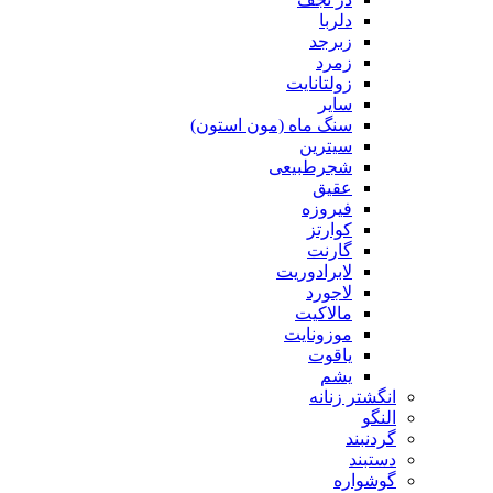
دلربا
زبرجد
زمرد
زولتانایت
سایر
سنگ ماه (مون استون)
سیترین
شجرطبیعی
عقیق
فیروزه
کوارتز
گارنت
لابرادوریت
لاجورد
مالاکیت
موزونایت
یاقوت
یشم
انگشتر زنانه
النگو
گردنبند
دستبند
گوشواره