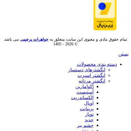
تمام حقوق مادی و معنوی این سایت متعلق به
جواهرات پرچمی
می باشد
© 2026 - 1405
بستن
دسته بندی محصولات
انگشترهای دستساز
انگشتر اسپرت
انگشتر مردانه
آکوامارین
آمیتیست
الکساندریت
اوپال
پرینایت
توپاز
حدید
چشم ببر
در نجف