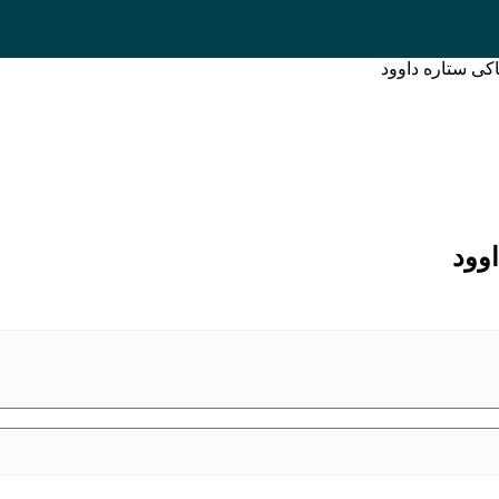
ی ستاره داوود
وود