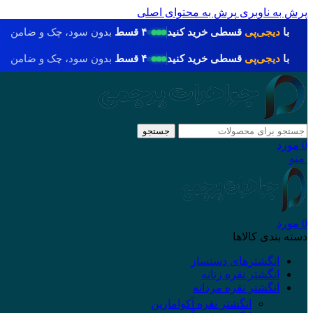
پرش به ناوبری
پرش به محتوای اصلی
با
دیجی‌پی
قسطی خرید کنید
۴ قسط
بدون سود، چک و ضامن
با
دیجی‌پی
قسطی خرید کنید
۴ قسط
بدون سود، چک و ضامن
جستجو
0
مورد
منو
0
مورد
دسته بندی کالاها
انگشترهای دستساز
انگشتر نقره زنانه
انگشتر نقره مردانه
انگشتر نقره آکوامارین