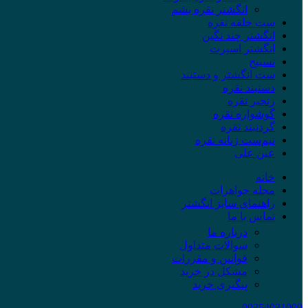
انگشتر نقره یشم
ست حلقه نقره
انگشتر چند نگین
انگشتر اسپرت
تسبیح
ست انگشتر و دستبند
دستبند نقره
زنجیر نقره
گوشواره نقره
گردنبند نقره
نیم‌ست زنانه نقره
عین علی
خانه
مجله جواهرات
راهنمای سایز انگشتر
تماس با ما
درباره ما
سوالات متداول
قوانین و مقررات
مشکل در خرید
پیگیری خرید
09354031009