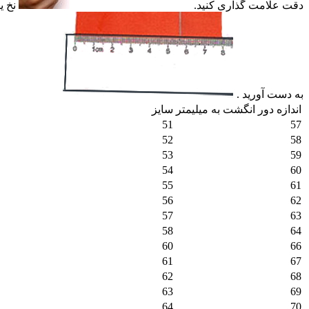
دقت علامت گذاری کنید.
نخ ی
به دست آورید .
اندازه دور انگشت به میلیمتر
سایز
51
57
52
58
53
59
54
60
55
61
56
62
57
63
58
64
60
66
61
67
62
68
63
69
64
70