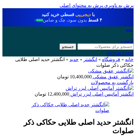
پرش به ناوبری
پرش به محتوای اصلی
با
دیجی‌پی
قسطی خرید کنید
۴ قسط
بدون سود، چک و ضامن
منو
0
مورد
جستجو
09354031009
خانه
»
فروشگاه
»
انگشتر
»
حدید
»
انگشتر حدید اصلی طلایی
حکاکی ذکر صلوات
انگشتر عقیق مشکی
10,400,000
تومان
بازگشت به محصولات
انگشتر آماتیس اصلی لیزر تراش
12,400,000
تومان
انگشتر حدید اصلی طلایی حکاکی ذکر
صلوات