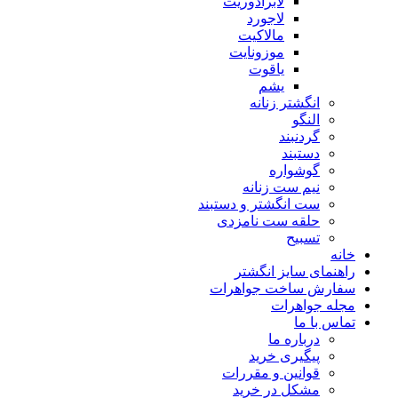
لابرادوریت
لاجورد
مالاکیت
موزونایت
یاقوت
یشم
انگشتر زنانه
النگو
گردنبند
دستبند
گوشواره
نیم ست زنانه
ست انگشتر و دستبند
حلقه ست نامزدی
تسبیح
خانه
راهنمای سایز انگشتر
سفارش ساخت جواهرات
مجله جواهرات
تماس با ما
درباره ما
پیگیری خرید
قوانین و مقررات
مشکل در خرید