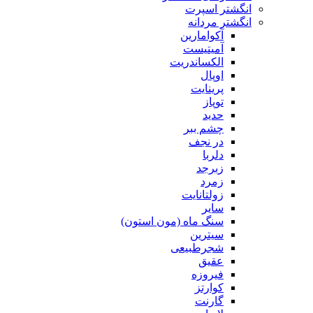
انگشتر اسپرت
انگشتر مردانه
آکوامارین
آمیتیست
الکساندریت
اوپال
پرینایت
توپاز
حدید
چشم ببر
در نجف
دلربا
زبرجد
زمرد
زولتانایت
سایر
سنگ ماه (مون استون)
سیترین
شجرطبیعی
عقیق
فیروزه
کوارتز
گارنت