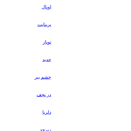
اوپال
پرینایت
توپاز
حدید
چشم ببر
در نجف
دلربا
زبرجد