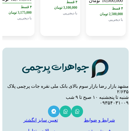
10,0
تومان
۴ قسط
۴ قسط
۴ قسط
3,100,000
تومان
5,000
3,175,000
تومان
با دیجی‌پی
با دی
2
تومان
با دیجی‌پی
ی
ر رضا بازار سوم بالای بانک ملی نقره جات پرچمی پلاک
 صبح تا ۹ شب
۰۹۳۵
ایط و ضوابط
تعیین سایز انگشتر
روش ویژه
سوالات متداول