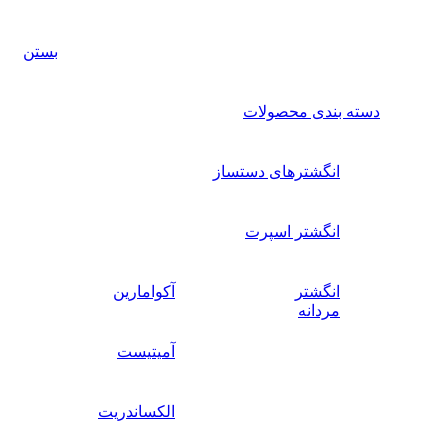
بستن
سته بندی محصولات
انگشترهای دستساز
انگشتر اسپرت
انگشتر
آکوامارین
مردانه
آمیتیست
الکساندریت