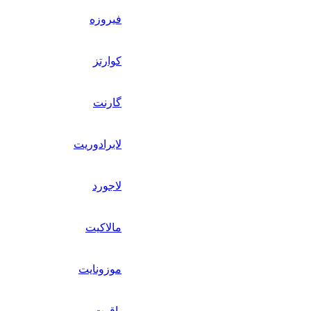
فیروزه
کوارتز
گارنت
لابرادوریت
لاجورد
مالاکیت
موزونایت
یاقوت