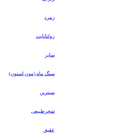
زمرد
زولتانایت
سایر
سنگ ماه (مون استون)
سیترین
شجرطبیعی
عقیق