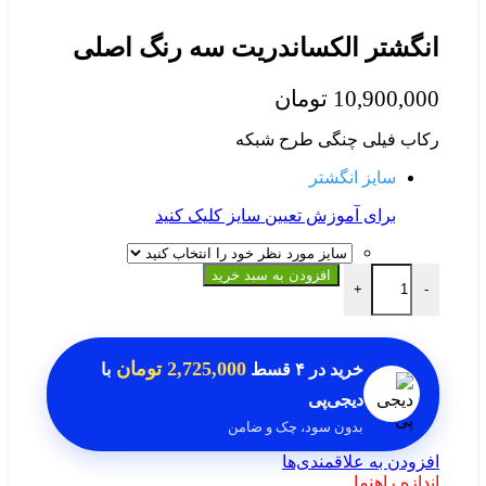
شتر الکساندریت سه رنگ اصلی
10,900,
تومان
 فیلی چنگی طرح شبکه
سایز انگشتر
برای آموزش تعیین سایز کلیک کنید
تر الکساندریت سه رنگ اصلی عدد
افزودن به سبد خرید
+
2,725,000 تومان
خرید در
۴ قسط
با
دیجی‌پی
بدون سود، چک و ضامن
دن به علاقمندی‌ها
ه راهنما