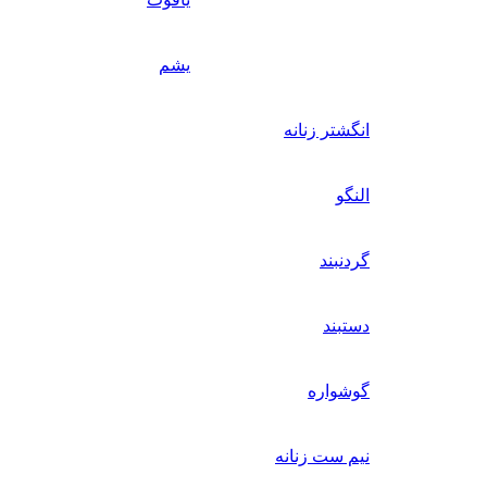
یشم
انگشتر زنانه
النگو
گردنبند
دستبند
گوشواره
نیم ست زنانه