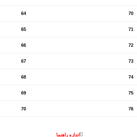
64
70
65
71
66
72
67
73
68
74
69
75
70
76
اندازه راهنما