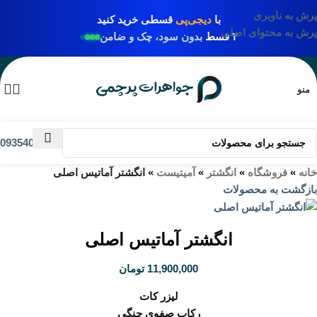
پرش به ناوبری
با
دیجی‌پی
قسطی خرید کنید
پرش به محتوای اصلی
۴ قسط
بدون سود، چک و ضامن
منو
09354031009
خانه
»
فروشگاه
»
انگشتر
»
آمیتیست
»
انگشتر آماتیس اصلی
بازگشت به محصولات
انگشتر آماتیس اصلی
11,900,000
تومان
لیزر کات
رکاب صفوی چنگی